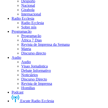
Desporto
Nacional
Girabola
Internacional
Radio Ecclesia
Radio Ecclesia
Sobre nós
Programação
Programação
África 7 Dias
Revista de Imprensa da Semana
Matria
Discurso directo
Audio
Audio
Visao Jornalistica
Debate Informativo
Noticiários
Discurso Directo
Revista de Imprensa
Homilias
Podcast
Escute Radio Ecclesia