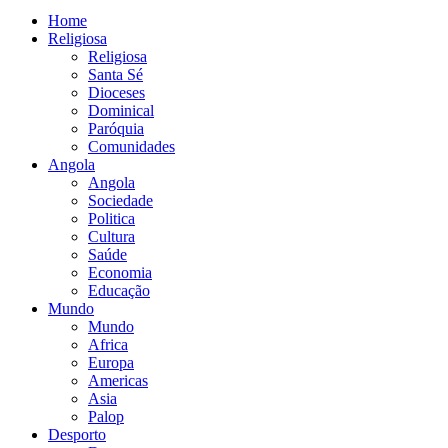
Home
Religiosa
Religiosa
Santa Sé
Dioceses
Dominical
Paróquia
Comunidades
Angola
Angola
Sociedade
Politica
Cultura
Saúde
Economia
Educação
Mundo
Mundo
Africa
Europa
Americas
Asia
Palop
Desporto