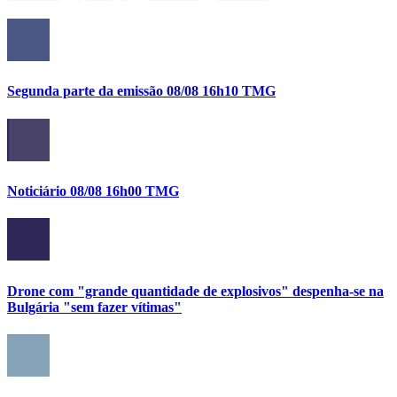
Segunda parte da emissão 08/08 16h10 TMG
Noticiário 08/08 16h00 TMG
Drone com "grande quantidade de explosivos" despenha-se na
Bulgária "sem fazer vítimas"