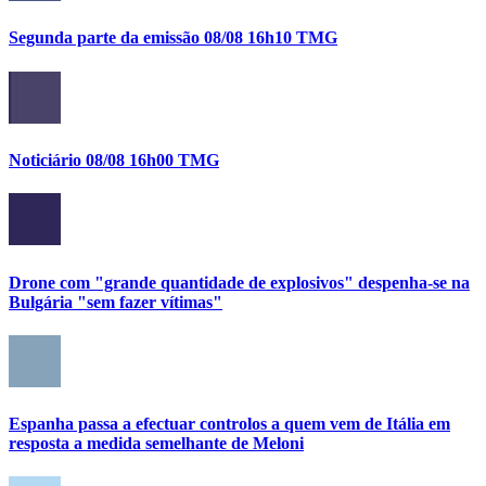
Segunda parte da emissão 08/08 16h10 TMG
Noticiário 08/08 16h00 TMG
Drone com "grande quantidade de explosivos" despenha-se na
Bulgária "sem fazer vítimas"
Espanha passa a efectuar controlos a quem vem de Itália em
resposta a medida semelhante de Meloni