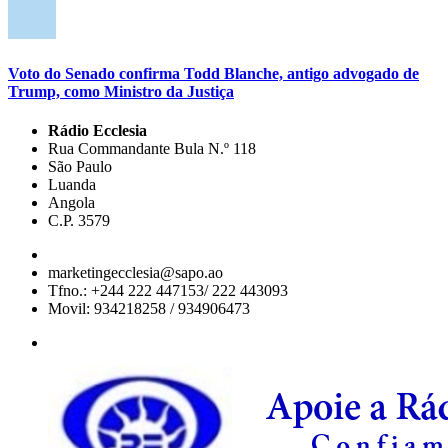
Voto do Senado confirma Todd Blanche, antigo advogado de
Trump, como Ministro da Justiça
Rádio Ecclesia
Rua Commandante Bula N.º 118
São Paulo
Luanda
Angola
C.P. 3579
marketingecclesia@sapo.ao
Tfno.: +244 222 447153/ 222 443093
Movil: 934218258 / 934906473