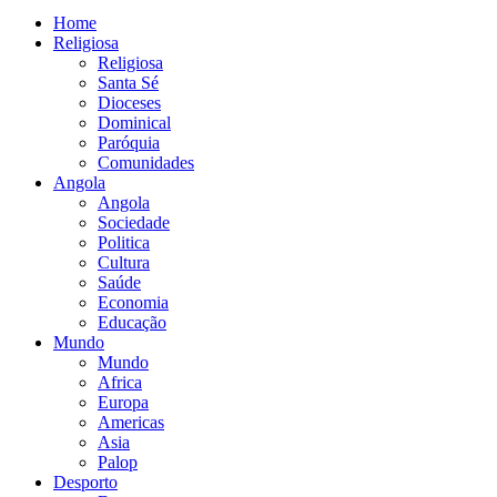
Home
Religiosa
Religiosa
Santa Sé
Dioceses
Dominical
Paróquia
Comunidades
Angola
Angola
Sociedade
Politica
Cultura
Saúde
Economia
Educação
Mundo
Mundo
Africa
Europa
Americas
Asia
Palop
Desporto