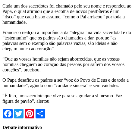
Cada um dos sacerdotes foi chamado pelo seu nome e respondeu ao
Papa, o qual afirmou que a escolha de novos presbíteros é um
“risco” que cada bispo assume, “como o Pai arriscou” por toda a
humanidade.
Francisco realçou a importância da “alegria” na vida sacerdotal e do
“testemunho” que os padres são chamados a dar, porque “as
palavras sem o exemplo são palavras vazias, são ideias e não
chegam nunca ao coração”.
“Que as vossas homilias não sejam aborrecidas, que as vossas
homilias cheguem ao coração das pessoas por saírem dos vossos
corações”, precisou.
O Papa desafiou os padres a ser “voz do Povo de Deus e de toda a
humanidade”, agindo com “caridade sincera” e sem vaidades.
“É feio, um sacerdote que vive para se agradar a si mesmo. Faz
figura de pavão”, alertou.
Facebook
Twitter
Pinterest
Share
Debate informativo