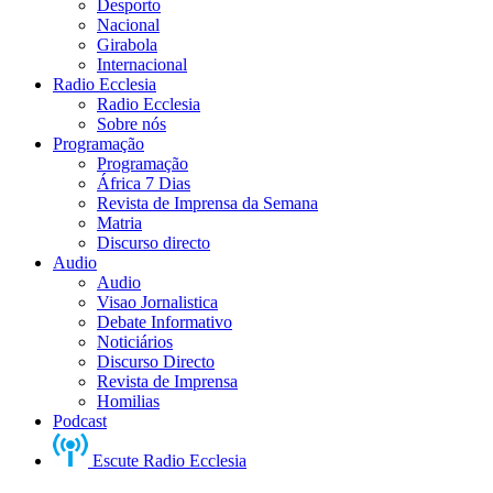
Desporto
Nacional
Girabola
Internacional
Radio Ecclesia
Radio Ecclesia
Sobre nós
Programação
Programação
África 7 Dias
Revista de Imprensa da Semana
Matria
Discurso directo
Audio
Audio
Visao Jornalistica
Debate Informativo
Noticiários
Discurso Directo
Revista de Imprensa
Homilias
Podcast
Escute Radio Ecclesia