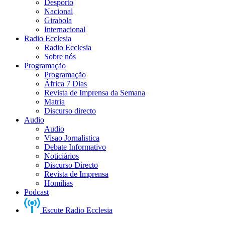
Desporto
Nacional
Girabola
Internacional
Radio Ecclesia
Radio Ecclesia
Sobre nós
Programação
Programação
África 7 Dias
Revista de Imprensa da Semana
Matria
Discurso directo
Audio
Audio
Visao Jornalistica
Debate Informativo
Noticiários
Discurso Directo
Revista de Imprensa
Homilias
Podcast
Escute Radio Ecclesia