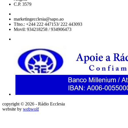
C.P. 3579
marketingecclesia@sapo.ao
Tfno.: +244 222 447153/ 222 443093
Movil: 934218258 / 934906473
copyright © 2026 - Rádio Ecclesia
website by
webwolf