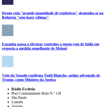
Drone com "grande quantidade de explosivos" despenha-se na
Bulgária "sem fazer vítimas"
Espanha passa a efectuar controlos a quem vem de Itália em
resposta a medida semelhante de Meloni
Voto do Senado confirma Todd Blanche, antigo advogado de
Trump, como Ministro da Justiça
Rádio Ecclesia
Rua Commandante Bula N.º 118
São Paulo
Luanda
Angola