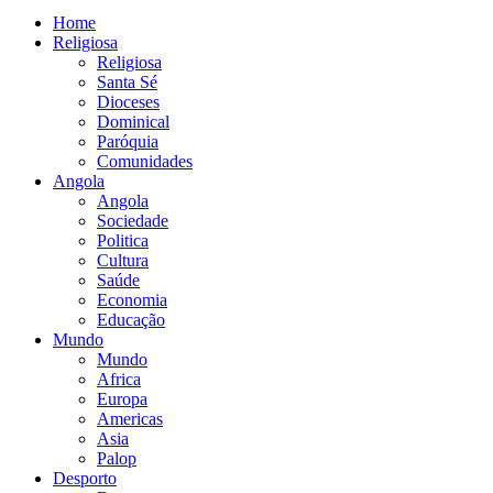
Home
Religiosa
Religiosa
Santa Sé
Dioceses
Dominical
Paróquia
Comunidades
Angola
Angola
Sociedade
Politica
Cultura
Saúde
Economia
Educação
Mundo
Mundo
Africa
Europa
Americas
Asia
Palop
Desporto