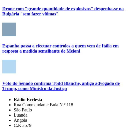
Drone com "grande quantidade de explosivos" despenha-se na
Bulgária "sem fazer vítimas"
Espanha passa a efectuar controlos a quem vem de Itália em
resposta a medida semelhante de Meloni
Voto do Senado confirma Todd Blanche, antigo advogado de
Trump, como Ministro da Justiça
Rádio Ecclesia
Rua Commandante Bula N.º 118
São Paulo
Luanda
Angola
C.P. 3579