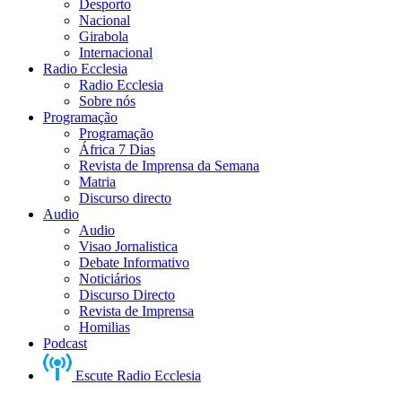
Desporto
Nacional
Girabola
Internacional
Radio Ecclesia
Radio Ecclesia
Sobre nós
Programação
Programação
África 7 Dias
Revista de Imprensa da Semana
Matria
Discurso directo
Audio
Audio
Visao Jornalistica
Debate Informativo
Noticiários
Discurso Directo
Revista de Imprensa
Homilias
Podcast
Escute Radio Ecclesia