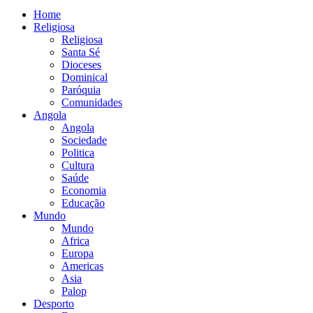
Home
Religiosa
Religiosa
Santa Sé
Dioceses
Dominical
Paróquia
Comunidades
Angola
Angola
Sociedade
Politica
Cultura
Saúde
Economia
Educação
Mundo
Mundo
Africa
Europa
Americas
Asia
Palop
Desporto