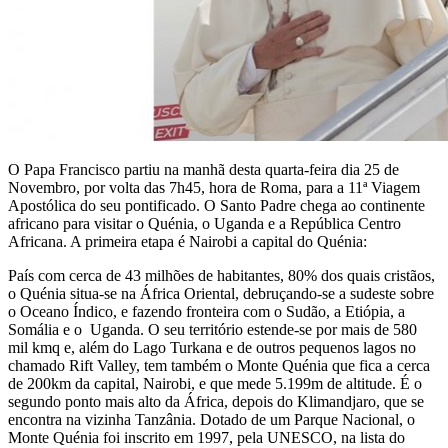
O Papa Francisco partiu na manhã desta quarta-feira dia 25 de
Novembro, por volta das 7h45, hora de Roma, para a 11ª Viagem
Apostólica do seu pontificado. O Santo Padre chega ao continente
africano para visitar o Quénia, o Uganda e a República Centro
Africana. A primeira etapa é Nairobi a capital do Quénia:
País com cerca de 43 milhões de habitantes, 80% dos quais cristãos,
o Quénia situa-se na África Oriental, debruçando-se a sudeste sobre
o Oceano Índico, e fazendo fronteira com o Sudão, a Etiópia, a
Somália e o Uganda. O seu território estende-se por mais de 580
mil kmq e, além do Lago Turkana e de outros pequenos lagos no
chamado Rift Valley, tem também o Monte Quénia que fica a cerca
de 200km da capital, Nairobi, e que mede 5.199m de altitude. É o
segundo ponto mais alto da África, depois do Klimandjaro, que se
encontra na vizinha Tanzânia. Dotado de um Parque Nacional, o
Monte Quénia foi inscrito em 1997, pela UNESCO, na lista do