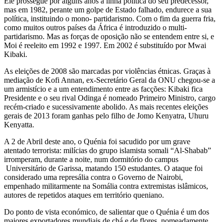
Ele prossegue por alguns anos a linha política do seu predecessor,
mas em 1982, perante um golpe de Estado falhado, endurece a sua
política, instituindo o mono- partidarismo. Com o fim da guerra fria,
como muitos outros países da África é introduzido o multi-
partidarismo. Mas as forças de oposição não se entendem entre si, e
Moi é reeleito em 1992 e 1997. Em 2002 é substituído por Mwai
Kibaki.
As eleições de 2008 são marcadas por violências étnicas. Graças à
mediação de Kofi Annan, ex-Secretário Geral da ONU chegou-se a
um armistício e a um entendimento entre as facções: Kibaki fica
Presidente e o seu rival Odinga é nomeado Primeiro Ministro, cargo
recém-criado e sucessivamente abolido. As mais recentes eleições
gerais de 2013 foram ganhas pelo filho de Jomo Kenyatra, Uhuru
Kenyatta.
A 2 de Abril deste ano, o Quénia foi sacudido por um grave
atentado terrorista: milícias do grupo islamista somali “Al-Shabab”
irromperam, durante a noite, num dormitório do campus
Universitário de Garissa, matando 150 estudantes. O ataque foi
considerado uma represália contra o Governo de Nairobi,
empenhado militarmente na Somália contra extremistas islâmicos,
autores de repetidos ataques em território queniano.
Do ponto de vista económico, de salientar que o Quénia é um dos
maiores exportadores mundiais de chá e de flores, nomeadamente