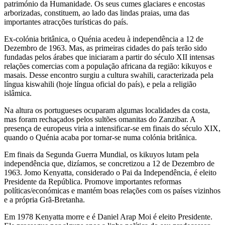
património da Humanidade. Os seus cumes glaciares e encostas
arborizadas, constituem, ao lado das lindas praias, uma das
importantes atracções turísticas do país.
Ex-colónia britânica, o Quénia acedeu à independência a 12 de
Dezembro de 1963. Mas, as primeiras cidades do país terão sido
fundadas pelos árabes que iniciaram a partir do século XII intensas
relações comercias com a população africana da região: kikuyos e
masais. Desse encontro surgiu a cultura swahili, caracterizada pela
língua kiswahili (hoje língua oficial do país), e pela a religião
islâmica.
Na altura os portugueses ocuparam algumas localidades da costa,
mas foram rechaçados pelos sultões omanitas do Zanzibar. A
presença de europeus viria a intensificar-se em finais do século XIX,
quando o Quénia acaba por tornar-se numa colónia britânica.
Em finais da Segunda Guerra Mundial, os kikuyos lutam pela
independência que, dizíamos, se concretizou a 12 de Dezembro de
1963. Jomo Kenyatta, considerado o Pai da Independência, é eleito
Presidente da República. Promove importantes reformas
políticas/económicas e mantém boas relações com os países vizinhos
e a própria Grã-Bretanha.
Em 1978 Kenyatta morre e é Daniel Arap Moi é eleito Presidente.