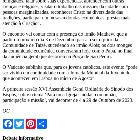
refugiados, falar sobre suas experiências, aprender com outras
crenças e religiões, visitar o trabalho das missões da cidade com
pessoas marginalizadas, reconhecer Cristo na diversidade das
tradições, participar em mesas redondas ecuménicas, prestar mais
atenção à Criação”.
O encontro vai contar com a presença do irmão Matthew, que a
partir do próximo dia 3 de Dezembro passa a ser o prior da
Comunidade de Taizé, sucedendo ao irmão Alois; os dois monges
da comunidade ecuménica conversaram hoje com o Papa, no final
da audiência geral que decorreu na Praça de São Pedro.
O Vaticano sublinha que, para os jovens católicos, este evento “pode
ser vivido em continuidade com a Jornada Mundial da Juventude,
que aconteceu em Lisboa no início de Agosto”.
A primeira sessão XVI Assembleia Geral Ordinária do Sínodo dos
Bispos, sobre o tema ‘Para uma Igreja sinodal: comunhão,
participação e missão’, vai decorrer de 4 a 29 de Outubro de 2023.
OC
Facebook
Twitter
Pinterest
Share
Debate informativo