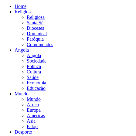
Home
Religiosa
Religiosa
Santa Sé
Dioceses
Dominical
Paróquia
Comunidades
Angola
Angola
Sociedade
Politica
Cultura
Saúde
Economia
Educação
Mundo
Mundo
Africa
Europa
Americas
Asia
Palop
Desporto