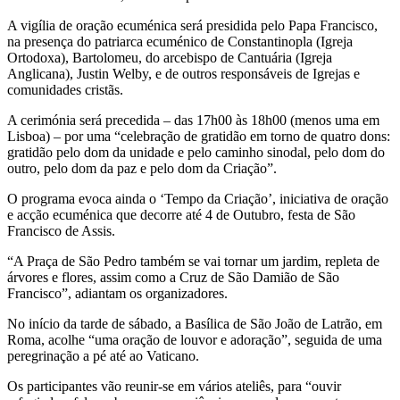
A vigília de oração ecuménica será presidida pelo Papa Francisco,
na presença do patriarca ecuménico de Constantinopla (Igreja
Ortodoxa), Bartolomeu, do arcebispo de Cantuária (Igreja
Anglicana), Justin Welby, e de outros responsáveis de Igrejas e
comunidades cristãs.
A cerimónia será precedida – das 17h00 às 18h00 (menos uma em
Lisboa) – por uma “celebração de gratidão em torno de quatro dons:
gratidão pelo dom da unidade e pelo caminho sinodal, pelo dom do
outro, pelo dom da paz e pelo dom da Criação”.
O programa evoca ainda o ‘Tempo da Criação’, iniciativa de oração
e acção ecuménica que decorre até 4 de Outubro, festa de São
Francisco de Assis.
“A Praça de São Pedro também se vai tornar um jardim, repleta de
árvores e flores, assim como a Cruz de São Damião de São
Francisco”, adiantam os organizadores.
No início da tarde de sábado, a Basílica de São João de Latrão, em
Roma, acolhe “uma oração de louvor e adoração”, seguida de uma
peregrinação a pé até ao Vaticano.
Os participantes vão reunir-se em vários ateliês, para “ouvir