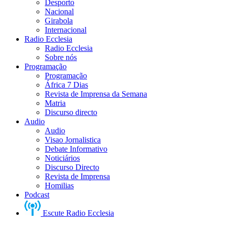
Desporto
Nacional
Girabola
Internacional
Radio Ecclesia
Radio Ecclesia
Sobre nós
Programação
Programação
África 7 Dias
Revista de Imprensa da Semana
Matria
Discurso directo
Audio
Audio
Visao Jornalistica
Debate Informativo
Noticiários
Discurso Directo
Revista de Imprensa
Homilias
Podcast
Escute Radio Ecclesia