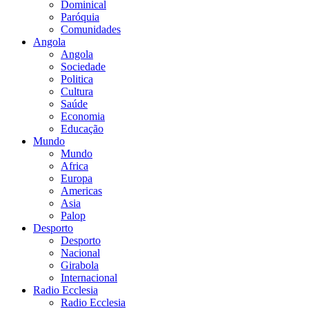
Dominical
Paróquia
Comunidades
Angola
Angola
Sociedade
Politica
Cultura
Saúde
Economia
Educação
Mundo
Mundo
Africa
Europa
Americas
Asia
Palop
Desporto
Desporto
Nacional
Girabola
Internacional
Radio Ecclesia
Radio Ecclesia