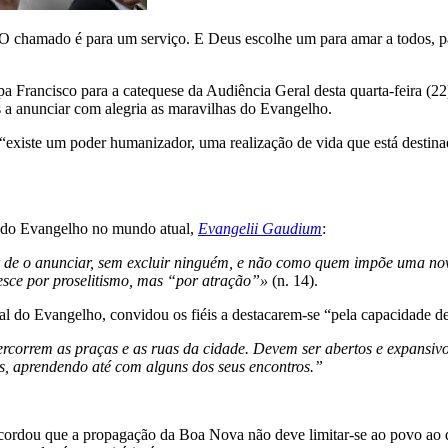
 chamado é para um serviço. E Deus escolhe um para amar a todos, par
apa Francisco para a catequese da Audiência Geral desta quarta-feira (2
s a anunciar com alegria as maravilhas do Evangelho.
“existe um poder humanizador, uma realização de vida que está destin
o do Evangelho no mundo atual,
Evangelii Gaudium
:
ver de o anunciar, sem excluir ninguém, e não como quem impõe uma n
resce por proselitismo, mas “por atração”»
(n. 14).
al do Evangelho, convidou os fiéis a destacarem-se “pela capacidade de 
ercorrem as praças e as ruas da cidade. Devem ser abertos e expansivos,
, aprendendo até com alguns dos seus encontros.”
cordou que a propagação da Boa Nova não deve limitar-se ao povo ao qu