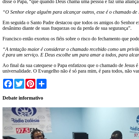
disse o Papa, “que quando Deus chama uma pessoa e faz uma aliança 
“O Senhor elege alguém para alcançar outros, esse é o chamado de
Em seguida o Santo Padre destacou que todos os amigos do Senhor ex
desânimo diante de suas fraquezas ou da perda de sua segurança”.
Francisco então exortou os fiéis sobre o risco do fechamento que pode 
“A tentação maior é considerar o chamado recebido como um privilé
é para um serviço. E Deus escolhe um para amar a todos, para alca
Ao final da sua catequese o Papa enfatizou que o chamado de Jesus é 
universalidade. O Evangelho não é só para mim, é para todos, não va
Facebook
Twitter
Pinterest
Share
Debate informativo