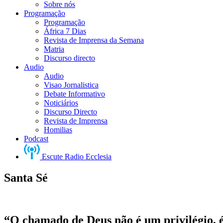
Sobre nós
Programação
Programação
África 7 Dias
Revista de Imprensa da Semana
Matria
Discurso directo
Audio
Audio
Visao Jornalistica
Debate Informativo
Noticiários
Discurso Directo
Revista de Imprensa
Homilias
Podcast
Escute Radio Ecclesia
Santa Sé
“O chamado de Deus não é um privilégio, 