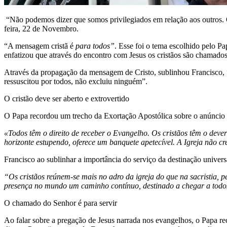
“Não podemos dizer que somos privilegiados em relação aos outros. O
feira, 22 de Novembro.
“A mensagem cristã é
para todos”
. Esse foi o tema escolhido pelo P
enfatizou que através do encontro com Jesus os cristãos são chamado
Através da propagação da mensagem de Cristo, sublinhou Francisco, 
ressuscitou por todos, não excluiu ninguém”.
O cristão deve ser aberto e extrovertido
O Papa recordou um trecho da Exortação Apostólica sobre o anúnci
«Todos têm o direito de receber o Evangelho. Os cristãos têm o de
horizonte estupendo, oferece um banquete apetecível. A Igreja não c
Francisco ao sublinhar a importância do serviço da destinação univers
“Os cristãos reúnem-se mais no adro da igreja do que na sacristia, p
presença no mundo um caminho contínuo, destinado a chegar a todos
O chamado do Senhor é para servir
Ao falar sobre a pregação de Jesus narrada nos evangelhos, o Papa re