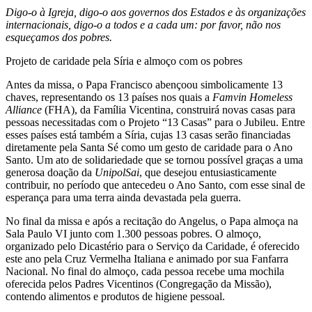
Digo-o à Igreja, digo-o aos governos dos Estados e às organizações
internacionais, digo-o a todos e a cada um: por favor, não nos
esqueçamos dos pobres.
Projeto de caridade pela Síria e almoço com os pobres
Antes da missa, o Papa Francisco abençoou simbolicamente 13
chaves, representando os 13 países nos quais a
Famvin Homeless
Alliance
(FHA), da Família Vicentina, construirá novas casas para
pessoas necessitadas com o Projeto “13 Casas” para o Jubileu. Entre
esses países está também a Síria, cujas 13 casas serão financiadas
diretamente pela Santa Sé como um gesto de caridade para o Ano
Santo. Um ato de solidariedade que se tornou possível graças a uma
generosa doação da
UnipolSai
, que desejou entusiasticamente
contribuir, no período que antecedeu o Ano Santo, com esse sinal de
esperança para uma terra ainda devastada pela guerra.
No final da missa e após a recitação do Angelus, o Papa almoça na
Sala Paulo VI junto com 1.300 pessoas pobres. O almoço,
organizado pelo Dicastério para o Serviço da Caridade, é oferecido
este ano pela Cruz Vermelha Italiana e animado por sua Fanfarra
Nacional. No final do almoço, cada pessoa recebe uma mochila
oferecida pelos Padres Vicentinos (Congregação da Missão),
contendo alimentos e produtos de higiene pessoal.