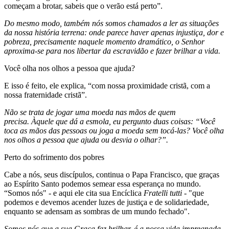
começam a brotar, sabeis que o verão está perto”.
Do mesmo modo, também nós somos chamados a ler as situações
da nossa história terrena: onde parece haver apenas injustiça, dor e
pobreza, precisamente naquele momento dramático, o Senhor
aproxima-se para nos libertar da escravidão e fazer brilhar a vida.
Você olha nos olhos a pessoa que ajuda?
E isso é feito, ele explica, “com nossa proximidade cristã, com a
nossa fraternidade cristã”.
Não se trata de jogar uma moeda nas mãos de quem
precisa.
Àquele que dá a esmola, eu pergunto duas coisas: “Você
toca as mãos das pessoas ou joga a moeda sem tocá-las?
Você olha
nos olhos a pessoa que ajuda ou desvia o olhar?”.
Perto do sofrimento dos pobres
Cabe a nós, seus discípulos, continua o Papa Francisco, que graças
ao Espírito Santo podemos semear essa esperança no mundo.
“Somos nós" - e aqui ele cita sua Encíclica
Fratelli tutti
- "que
podemos e devemos acender luzes de justiça e de solidariedade,
enquanto se adensam as sombras de um mundo fechado".
Somos nós que a sua Graça faz brilhar, é a nossa vida impregnada