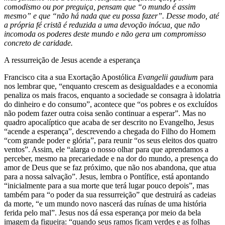
comodismo ou por preguiça, pensam que “o mundo é assim
mesmo” e que “não há nada que eu possa fazer”. Desse modo, até
a própria fé cristã é reduzida a uma devoção inócua, que não
incomoda os poderes deste mundo e não gera um compromisso
concreto de caridade.
A ressurreição de Jesus acende a esperança
Francisco cita a sua Exortação Apostólica
Evangelii gaudium
para
nos lembrar que, “enquanto crescem as desigualdades e a economia
penaliza os mais fracos, enquanto a sociedade se consagra à idolatria
do dinheiro e do consumo”, acontece que “os pobres e os excluídos
não podem fazer outra coisa senão continuar a esperar”. Mas no
quadro apocalíptico que acaba de ser descrito no Evangelho, Jesus
“acende a esperança”, descrevendo a chegada do Filho do Homem
“com grande poder e glória”, para reunir “os seus eleitos dos quatro
ventos”. Assim, ele “alarga o nosso olhar para que aprendamos a
perceber, mesmo na precariedade e na dor do mundo, a presença do
amor de Deus que se faz próximo, que não nos abandona, que atua
para a nossa salvação”. Jesus, lembra o Pontífice, está apontando
“inicialmente para a sua morte que terá lugar pouco depois”, mas
também para “o poder da sua ressurreição” que destruirá as cadeias
da morte, “e um mundo novo nascerá das ruínas de uma história
ferida pelo mal”. Jesus nos dá essa esperança por meio da bela
imagem da figueira: “quando seus ramos ficam verdes e as folhas