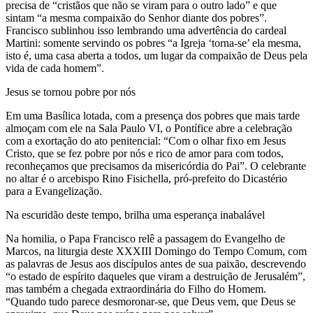
precisa de “cristãos que não se viram para o outro lado” e que
sintam “a mesma compaixão do Senhor diante dos pobres”.
Francisco sublinhou isso lembrando uma advertência do cardeal
Martini: somente servindo os pobres “a Igreja ‘torna-se’ ela mesma,
isto é, uma casa aberta a todos, um lugar da compaixão de Deus pela
vida de cada homem”.
Jesus se tornou pobre por nós
Em uma Basílica lotada, com a presença dos pobres que mais tarde
almoçam com ele na Sala Paulo VI, o Pontífice abre a celebração
com a exortação do ato penitencial: “Com o olhar fixo em Jesus
Cristo, que se fez pobre por nós e rico de amor para com todos,
reconheçamos que precisamos da misericórdia do Pai”. O celebrante
no altar é o arcebispo Rino Fisichella, pró-prefeito do Dicastério
para a Evangelização.
Na escuridão deste tempo, brilha uma esperança inabalável
Na homilia, o Papa Francisco relê a passagem do Evangelho de
Marcos, na liturgia deste XXXIII Domingo do Tempo Comum, com
as palavras de Jesus aos discípulos antes de sua paixão, descrevendo
“o estado de espírito daqueles que viram a destruição de Jerusalém”,
mas também a chegada extraordinária do Filho do Homem.
“Quando tudo parece desmoronar-se, que Deus vem, que Deus se