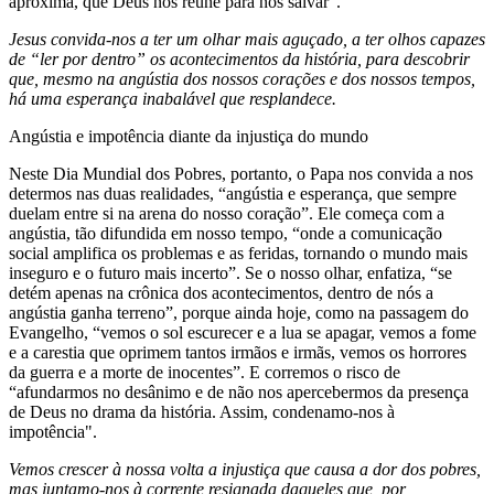
aproxima, que Deus nos reúne para nos salvar”.
Jesus convida-nos a ter um olhar mais aguçado, a ter olhos capazes
de “ler por dentro” os acontecimentos da história, para descobrir
que, mesmo na angústia dos nossos corações e dos nossos tempos,
há uma esperança inabalável que resplandece.
Angústia e impotência diante da injustiça do mundo
Neste Dia Mundial dos Pobres, portanto, o Papa nos convida a nos
determos nas duas realidades, “angústia e esperança, que sempre
duelam entre si na arena do nosso coração”. Ele começa com a
angústia, tão difundida em nosso tempo, “onde a comunicação
social amplifica os problemas e as feridas, tornando o mundo mais
inseguro e o futuro mais incerto”. Se o nosso olhar, enfatiza, “se
detém apenas na crônica dos acontecimentos, dentro de nós a
angústia ganha terreno”, porque ainda hoje, como na passagem do
Evangelho, “vemos o sol escurecer e a lua se apagar, vemos a fome
e a carestia que oprimem tantos irmãos e irmãs, vemos os horrores
da guerra e a morte de inocentes”. E corremos o risco de
“afundarmos no desânimo e de não nos apercebermos da presença
de Deus no drama da história. Assim, condenamo-nos à
impotência".
Vemos crescer à nossa volta a injustiça que causa a dor dos pobres,
mas juntamo-nos à corrente resignada daqueles que, por