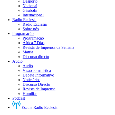
Desporto
Nacional
Girabola
Internacional
Radio Ecclesia
Radio Ecclesia
Sobre nós
Programação
Programação
África 7 Dias
Revista de Imprensa da Semana
Matria
Discurso directo
Audio
Audio
Visao Jornalistica
Debate Informativo
Noticiários
Discurso Directo
Revista de Imprensa
Homilias
Podcast
Escute Radio Ecclesia