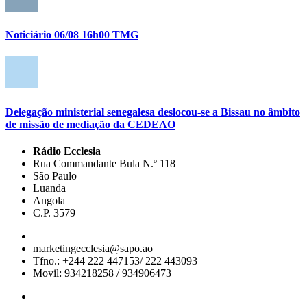
Noticiário 06/08 16h00 TMG
Delegação ministerial senegalesa deslocou-se a Bissau no âmbito
de missão de mediação da CEDEAO
Rádio Ecclesia
Rua Commandante Bula N.º 118
São Paulo
Luanda
Angola
C.P. 3579
marketingecclesia@sapo.ao
Tfno.: +244 222 447153/ 222 443093
Movil: 934218258 / 934906473