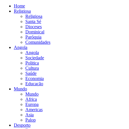
Home
Religiosa
Religiosa
Santa Sé
Dioceses
Dominical
Paróquia
Comunidades
Angola
Angola
Sociedade
Politica
Cultura
Saúde
Economia
Educação
Mundo
Mundo
Africa
Europa
Americas
Asia
Palop
Desporto