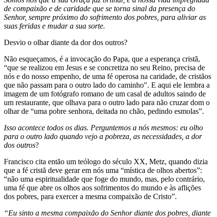
de compaixão e de caridade que se torna sinal da presença do
Senhor, sempre próximo do sofrimento dos pobres, para aliviar as
suas feridas e mudar a sua sorte.
Desvio o olhar diante da dor dos outros?
Não esqueçamos, é a invocação do Papa, que a esperança cristã,
“que se realizou em Jesus e se concretiza no seu Reino, precisa de
nós e do nosso empenho, de uma fé operosa na caridade, de cristãos
que não passam para o outro lado do caminho". E aqui ele lembra a
imagem de um fotógrafo romano de um casal de adultos saindo de
um restaurante, que olhava para o outro lado para não cruzar dom o
olhar de “uma pobre senhora, deitada no chão, pedindo esmolas”.
Isso acontece todos os dias.
Perguntemos a nós mesmos: eu olho
para o outro lado quando vejo a pobreza, as necessidades, a dor
dos outros
?
Francisco cita então um teólogo do século XX, Metz, quando dizia
que a fé cristã deve gerar em nós uma “mística de olhos abertos”:
“não uma espiritualidade que foge do mundo, mas, pelo contrário,
uma fé que abre os olhos aos sofrimentos do mundo e às aflições
dos pobres, para exercer a mesma compaixão de Cristo”.
“Eu sinto a mesma compaixão do Senhor diante dos pobres, diante