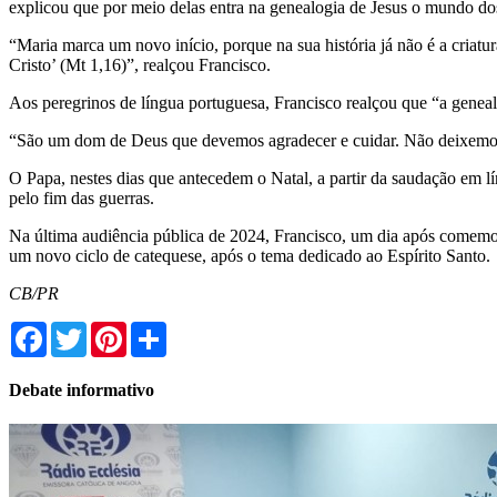
explicou que por meio delas entra na genealogia de Jesus o mundo dos 
“Maria marca um novo início, porque na sua história já não é a criat
Cristo’ (Mt 1,16)”, realçou Francisco.
Aos peregrinos de língua portuguesa, Francisco realçou que “a geneal
“São um dom de Deus que devemos agradecer e cuidar. Não deixemos q
O Papa, nestes dias que antecedem o Natal, a partir da saudação em 
pelo fim das guerras.
Na última audiência pública de 2024, Francisco, um dia após comemor
um novo ciclo de catequese, após o tema dedicado ao Espírito Santo.
CB/PR
Facebook
Twitter
Pinterest
Share
Debate informativo