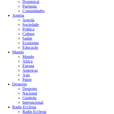
Dominical
Paróquia
Comunidades
Angola
Angola
Sociedade
Politica
Cultura
Saúde
Economia
Educação
Mundo
Mundo
Africa
Europa
Americas
Asia
Palop
Desporto
Desporto
Nacional
Girabola
Internacional
Radio Ecclesia
Radio Ecclesia