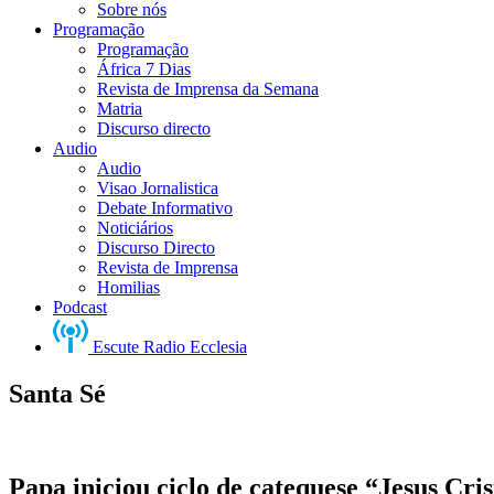
Sobre nós
Programação
Programação
África 7 Dias
Revista de Imprensa da Semana
Matria
Discurso directo
Audio
Audio
Visao Jornalistica
Debate Informativo
Noticiários
Discurso Directo
Revista de Imprensa
Homilias
Podcast
Escute Radio Ecclesia
Santa Sé
Papa iniciou ciclo de catequese “Jesus Cri