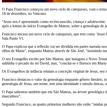
O Papa Francisco começou um novo ciclo de catequeses, com o tema ‘Jes
18 de dezembro, no Vaticano.
“Jesus nos é apresentado como recém-nascido, criança e adolescente, 
após a leitura do início Evangelho de Mateus, sobre a genealogia de j
Francisco iniciou um novo ciclo de catequeses, que tem como ‘Jesus Cr
Sala Paulo VI.
O Papa explicou que a reflexão vai ser dividida em partes narrada no
olhos de Maria”, enquanto Mateus através de São José, “insistindo nu
O seu Evangelho escrito por São Mateus, que inaugura o Novo Testa
sublinha o pecado do rei David, mas, “conclui-se e floresce em Maria
Os Evangelhos da infância relatam a conceção virginal de Jesus, seu n
Francisco destacou o valor da genealogia enquanto género literário,
genealogia de Jesus, um nome, tem uma identidade e missão únicas, a 
O Papa salientou também que em São Mateus, na árvore genológica d
masculinos”.
Segundo Francisco, as quatro primeiras mulheres não estão “unidas pe