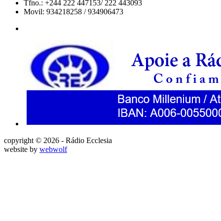
Tfno.: +244 222 447153/ 222 443093
Movil: 934218258 / 934906473
copyright © 2026 - Rádio Ecclesia
website by
webwolf