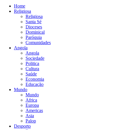
Home
Religiosa
Religiosa
Santa Sé
Dioceses
Dominical
Paróquia
Comunidades
Angola
Angola
Sociedade
Politica
Cultura
Saúde
Economia
Educação
Mundo
Mundo
Africa
Europa
Americas
Asia
Palop
Desporto