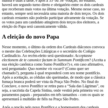
manhã e duas à tarde, e após a 33ª ou 34ª votação, no entanto,
haverá um segundo turno direto e obrigatório entre os dois cardeais
que receberam mais votos na última votação. Mesmo nesse caso, no
entanto, sempre será necessária uma maioria de dois terços. Os dois
cardeais restantes não poderão participar ativamente da votação. Se
os votos para um candidato atingirem dois terços dos eleitores, a
eleição do Papa será canonicamente válida.
A eleição do novo Papa
Nesse momento, o último da ordem dos Cardeais diáconos convoca
o mestre das Celebrações Litúrgicas e o secretário do Colégio
Cardinalício. Ao recém-eleito será questionado:
Acceptasne
electionem de te canonice factam in Summum Pontificem
? (Aceita a
sua eleição canônica como Sumo Pontífice?) e, em caso afirmativo,
será perguntado:
Quo nomine vis vocari
? (Como quer ser
chamado?), pergunta à qual responderá com seu nome pontifício.
Após a aceitação, as cédulas são queimadas, de modo que a clássica
fumaça branca poderá ser vista da Praça São Pedro. No final do
Conclave, o novo Pontífice se retira para a “Sala das Lágrimas”, ou
seja, a sacristia da Capela Sistina, onde vestirá pela primeira vez os
paramentos papais - preparados em três tamanhos - com os quais se
apresentará à multidão de fiéis na Praça São Pedro.
Após a oração pelo novo Pontífice e a homenagem dos cardeais,