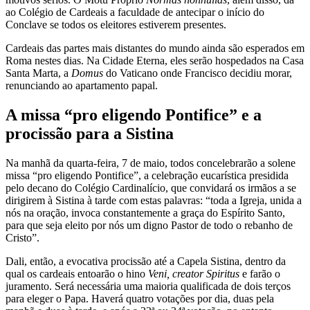
ao Colégio de Cardeais a faculdade de antecipar o início do
Conclave se todos os eleitores estiverem presentes.
Cardeais das partes mais distantes do mundo ainda são esperados em
Roma nestes dias. Na Cidade Eterna, eles serão hospedados na Casa
Santa Marta, a
Domus
do Vaticano onde Francisco decidiu morar,
renunciando ao apartamento papal.
A missa “pro eligendo Pontifice” e a
procissão para a Sistina
Na manhã da quarta-feira, 7 de maio, todos concelebrarão a solene
missa “pro eligendo Pontifice”, a celebração eucarística presidida
pelo decano do Colégio Cardinalício, que convidará os irmãos a se
dirigirem à Sistina à tarde com estas palavras: “toda a Igreja, unida a
nós na oração, invoca constantemente a graça do Espírito Santo,
para que seja eleito por nós um digno Pastor de todo o rebanho de
Cristo”.
Dali, então, a evocativa procissão até a Capela Sistina, dentro da
qual os cardeais entoarão o hino
Veni, creator Spiritus
e farão o
juramento. Será necessária uma maioria qualificada de dois terços
para eleger o Papa. Haverá quatro votações por dia, duas pela