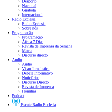
Desporto
Nacional
Girabola
Internacional
Radio Ecclesia
Radio Ecclesia
Sobre nós
Programação
Programação
África 7 Dias
Revista de Imprensa da Semana
Matria
Discurso directo
Audio
Audio
Visao Jornalistica
Debate Informativo
Noticiários
Discurso Directo
Revista de Imprensa
Homilias
Podcast
Escute Radio Ecclesia