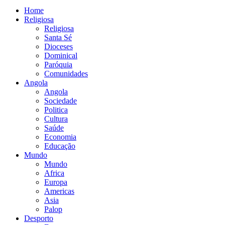
Home
Religiosa
Religiosa
Santa Sé
Dioceses
Dominical
Paróquia
Comunidades
Angola
Angola
Sociedade
Politica
Cultura
Saúde
Economia
Educação
Mundo
Mundo
Africa
Europa
Americas
Asia
Palop
Desporto