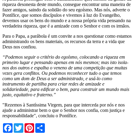
riqueza desonesta deste mundo, consegue encontrar uma maneira de
fazer amigos, saindo da solidão do seu egoísmo. Mas nós, adverte o
Pontífice, que somos discípulos e vivemos à luz do Evangelho,
devemos usar os bens do mundo e a nossa própria vida pensando na
verdadeira riqueza, que é a amizade com o Senhor e com os irmãos.
Para o Papa, a parábola é um convite a nos questionar como estamos
administrando os bens materiais, os recursos da terra e a vida que
Deus nos confiou.
“Podemos seguir o critério do egoísmo, colocando a riqueza em
primeiro lugar e pensando apenas em nós mesmos; mas isto isola-
nos dos outros e espalha o veneno de uma competição que muitas
vezes gera conflitos. Ou podemos reconhecer tudo o que temos
como um dom de Deus a ser administrado, e usá-lo como
instrumento de partilha para criar redes de amizade e
solidariedade, para edificar o bem, para construir um mundo mais
justo, equitativo e fraterno.”
"Rezemos à Santíssima Virgem, para que interceda por nós e nos
ajude a administrar bem o que o Senhor nos confia, com justiça e
responsabilidade", concluiu o Pontífice.
Facebook
Twitter
Pinterest
Share