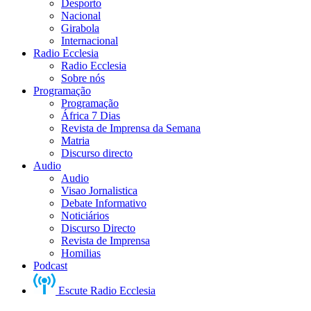
Desporto
Nacional
Girabola
Internacional
Radio Ecclesia
Radio Ecclesia
Sobre nós
Programação
Programação
África 7 Dias
Revista de Imprensa da Semana
Matria
Discurso directo
Audio
Audio
Visao Jornalistica
Debate Informativo
Noticiários
Discurso Directo
Revista de Imprensa
Homilias
Podcast
Escute Radio Ecclesia