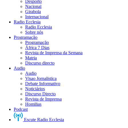
Desporto
Nacional
Girabola
Internacional
Radio Ecclesia
Radio Ecclesia
Sobre nós
Programação
Programação
África 7 Dias
Revista de Imprensa da Semana
Matria
Discurso directo
Audio
Audio
Visao Jornalistica
Debate Informativo
Noticiários
Discurso Directo
Revista de Imprensa
Homilias
Podcast
Escute Radio Ecclesia