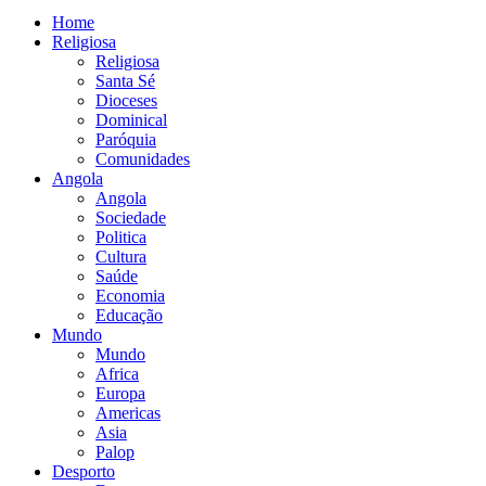
Home
Religiosa
Religiosa
Santa Sé
Dioceses
Dominical
Paróquia
Comunidades
Angola
Angola
Sociedade
Politica
Cultura
Saúde
Economia
Educação
Mundo
Mundo
Africa
Europa
Americas
Asia
Palop
Desporto