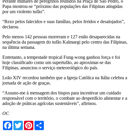
Perante milhares de peregrinos reunidos na Praça de São Pedro, o
Papa mostrou-se “próximo das populações das Filipinas atingidas
por um violento tufão”.
“Rezo pelos falecidos e suas famílias, pelos feridos e desalojados”,
declarou.
Pelo menos 142 pessoas morreram e 127 estão desaparecidas na
sequência da passagem do tufão Kalmaegi pelo centro das Filipinas,
na última semana.
Entretanto, a tempestade tropical Fung-wong ganhou força e foi
hoje classificado como um supertufão, ao aproximar-se das
Filipinas, anunciou o serviço meteorológico do país.
Leão XIV recordou também que a Igreja Católica na Itália celebra a
jornada de ação de graças.
“Assuno-me à mensagem dos bispos para incentivar um cuidado
responsável com o território, o combate ao desperdício alimentar e a
adoção de práticas agrícolas sustentáveis”, afirmou.
OC
Facebook
Twitter
Pinterest
Share