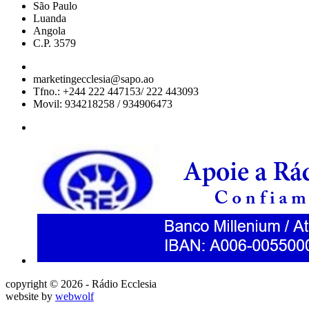
São Paulo
Luanda
Angola
C.P. 3579
marketingecclesia@sapo.ao
Tfno.: +244 222 447153/ 222 443093
Movil: 934218258 / 934906473
copyright © 2026 - Rádio Ecclesia
website by
webwolf