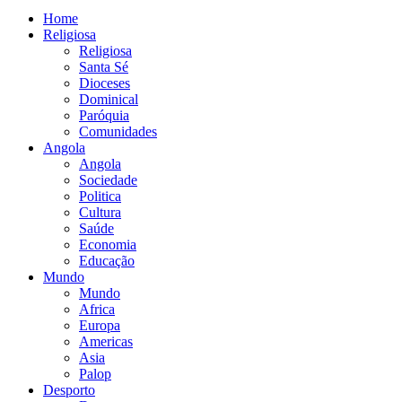
Home
Religiosa
Religiosa
Santa Sé
Dioceses
Dominical
Paróquia
Comunidades
Angola
Angola
Sociedade
Politica
Cultura
Saúde
Economia
Educação
Mundo
Mundo
Africa
Europa
Americas
Asia
Palop
Desporto