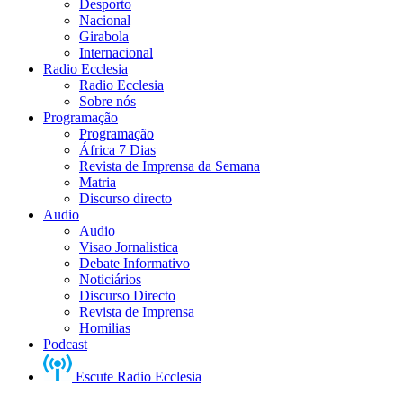
Desporto
Nacional
Girabola
Internacional
Radio Ecclesia
Radio Ecclesia
Sobre nós
Programação
Programação
África 7 Dias
Revista de Imprensa da Semana
Matria
Discurso directo
Audio
Audio
Visao Jornalistica
Debate Informativo
Noticiários
Discurso Directo
Revista de Imprensa
Homilias
Podcast
Escute Radio Ecclesia