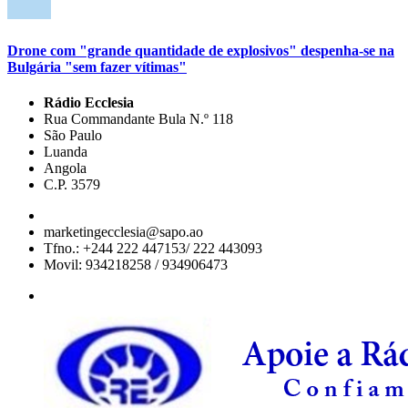
Drone com "grande quantidade de explosivos" despenha-se na
Bulgária "sem fazer vítimas"
Rádio Ecclesia
Rua Commandante Bula N.º 118
São Paulo
Luanda
Angola
C.P. 3579
marketingecclesia@sapo.ao
Tfno.: +244 222 447153/ 222 443093
Movil: 934218258 / 934906473