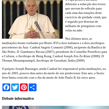
diferente a redacção dos textos
que servem de reflexão para
cada uma das estações deste
exercício de piedade cristã, que
é seguido por dezenas de
milhares de peregrinos com
velas na mão.
Nos últimos anos, as
meditações foram confiadas por Bento XVI a dois italianos e a dois arcebispos
procedentes da Ásia: Cardeal Angelo Comastri (2006), arcipreste da Basílica de
São Pedro; D. Gianfranco Ravasi (2007), presidente do Conselho Pontifício para
a Cultura; o Arcebispo de Hong Kong, Cardeal Joseph Zen Ze-Kiun (2008); D.
Thomas Menamparampil, Arcebispo de Guwahati, Índia (2009).
O próprio Joseph Ratzinger, ainda Cardeal foi responsável pelas meditações, no
ano de 2005, poucos dias antes da morte do seu predecessor. Este ano, a Sexta-
feira Santa coincide com o dia da morte de João Paulo II, há cinco anos.
Facebook
Twitter
Pinterest
Share
Debate informativo