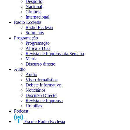
Desporto
Nacional
Girabola
Internacional
Radio Ecclesia
Radio Ecclesia
Sobre nós
Programação
Programação
África 7 Dias
Revista de Imprensa da Semana
Matria
Discurso directo
Audio
Audio
Visao Jornalistica
Debate Informativo
Noticiários
Discurso Directo
Revista de Imprensa
Homilias
Podcast
Escute Radio Ecclesia