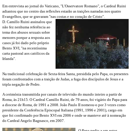
Em entrevista ao jornal do Vaticano, "L'Osservatore Romano", o Cardeal Ruini
adiantou que no centro das reflexões estarão as traições narradas nos quatro
Evangelhos, que se gravaram "nas costas e no coração de Cristo".
D. Camillo Ruini assinalou que
não fez nenhuma referência ao
tema dos abusos sexuais sobre
menores porque a resposta aos
casos já foi dado pelo próprio
Bento XVI, "na recentíssima
carta pastoral aos católicos da
Irlanda".
Na tradicional celebração de Sexta-feira Santa, presidida pelo Papa, os presentes
foram confrontados com a traição de Judas, a fuga dos discípulos de Jesus e a
tripla negação de Pedro.
A cerimónia transmitida por canais de televisão do mundo inteiro a partir de
Roma, às 21h15. O Cardeal Camillo Ruini, de 79 anos, foi vigário do Papa para
a diocese de Roma, de 1991 a 2008. João Paulo II nomeou-o por 3 vezes como
presidente da Conferência Episcopal Italiana (1991, 1996 e 2001), cargo em
que foi confirmado por Bento XVI em 2006 e onde se manteve até à nomeação
do Cardeal Angelo Bagnasco, em 2007.
O Papa pediu a um autor