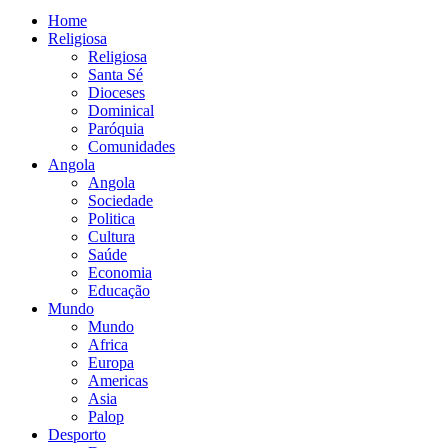
Home
Religiosa
Religiosa
Santa Sé
Dioceses
Dominical
Paróquia
Comunidades
Angola
Angola
Sociedade
Politica
Cultura
Saúde
Economia
Educação
Mundo
Mundo
Africa
Europa
Americas
Asia
Palop
Desporto