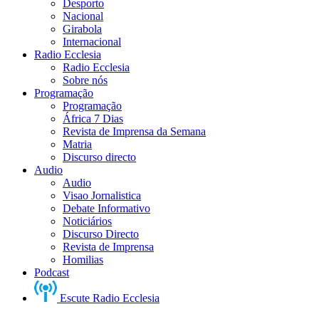
Desporto
Nacional
Girabola
Internacional
Radio Ecclesia
Radio Ecclesia
Sobre nós
Programação
Programação
África 7 Dias
Revista de Imprensa da Semana
Matria
Discurso directo
Audio
Audio
Visao Jornalistica
Debate Informativo
Noticiários
Discurso Directo
Revista de Imprensa
Homilias
Podcast
Escute Radio Ecclesia