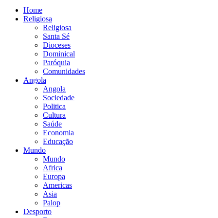
Home
Religiosa
Religiosa
Santa Sé
Dioceses
Dominical
Paróquia
Comunidades
Angola
Angola
Sociedade
Politica
Cultura
Saúde
Economia
Educação
Mundo
Mundo
Africa
Europa
Americas
Asia
Palop
Desporto