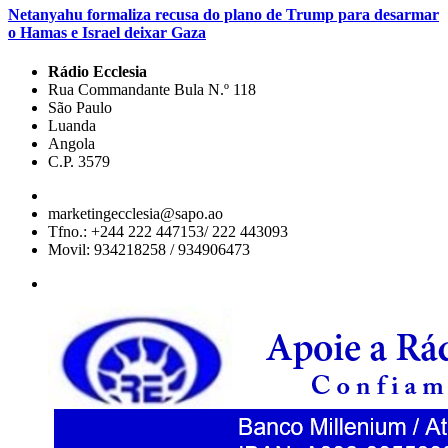
Netanyahu formaliza recusa do plano de Trump para desarmar
o Hamas e Israel deixar Gaza
Rádio Ecclesia
Rua Commandante Bula N.º 118
São Paulo
Luanda
Angola
C.P. 3579
marketingecclesia@sapo.ao
Tfno.: +244 222 447153/ 222 443093
Movil: 934218258 / 934906473