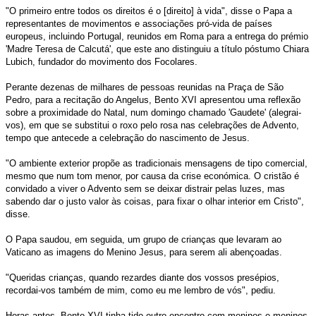
"O primeiro entre todos os direitos é o [direito] à vida", disse o Papa a
representantes de movimentos e associações pró-vida de países
europeus, incluindo Portugal, reunidos em Roma para a entrega do prémio
'Madre Teresa de Calcutá', que este ano distinguiu a título póstumo Chiara
Lubich, fundador do movimento dos Focolares.
Perante dezenas de milhares de pessoas reunidas na Praça de São
Pedro, para a recitação do Angelus, Bento XVI apresentou uma reflexão
sobre a proximidade do Natal, num domingo chamado 'Gaudete' (alegrai-
vos), em que se substitui o roxo pelo rosa nas celebrações de Advento,
tempo que antecede a celebração do nascimento de Jesus.
"O ambiente exterior propõe as tradicionais mensagens de tipo comercial,
mesmo que num tom menor, por causa da crise económica. O cristão é
convidado a viver o Advento sem se deixar distrair pelas luzes, mas
sabendo dar o justo valor às coisas, para fixar o olhar interior em Cristo",
disse.
O Papa saudou, em seguida, um grupo de crianças que levaram ao
Vaticano as imagens do Menino Jesus, para serem ali abençoadas.
"Queridas crianças, quando rezardes diante dos vossos presépios,
recordai-vos também de mim, como eu me lembro de vós", pediu.
Horas antes, Bento XVI tinha tido outro encontro com meninos e meninos