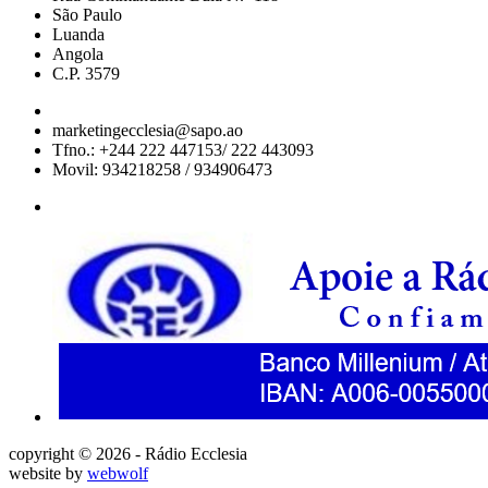
São Paulo
Luanda
Angola
C.P. 3579
marketingecclesia@sapo.ao
Tfno.: +244 222 447153/ 222 443093
Movil: 934218258 / 934906473
copyright © 2026 - Rádio Ecclesia
website by
webwolf