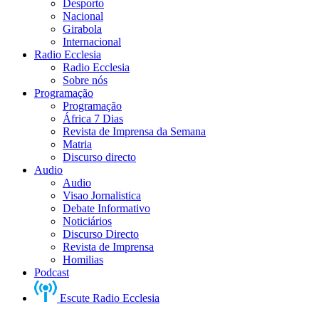
Desporto
Nacional
Girabola
Internacional
Radio Ecclesia
Radio Ecclesia
Sobre nós
Programação
Programação
África 7 Dias
Revista de Imprensa da Semana
Matria
Discurso directo
Audio
Audio
Visao Jornalistica
Debate Informativo
Noticiários
Discurso Directo
Revista de Imprensa
Homilias
Podcast
Escute Radio Ecclesia