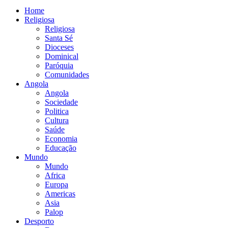
Home
Religiosa
Religiosa
Santa Sé
Dioceses
Dominical
Paróquia
Comunidades
Angola
Angola
Sociedade
Politica
Cultura
Saúde
Economia
Educação
Mundo
Mundo
Africa
Europa
Americas
Asia
Palop
Desporto