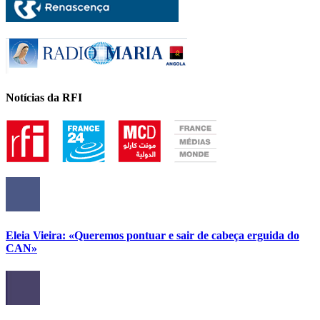
Notícias da RFI
Eleia Vieira: «Queremos pontuar e sair de cabeça erguida do
CAN»