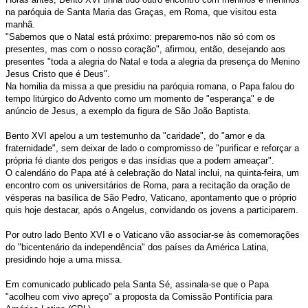
na paróquia de Santa Maria das Graças, em Roma, que visitou esta
manhã.
"Sabemos que o Natal está próximo: preparemo-nos não só com os
presentes, mas com o nosso coração", afirmou, então, desejando aos
presentes "toda a alegria do Natal e toda a alegria da presença do Menino
Jesus Cristo que é Deus".
Na homilia da missa a que presidiu na paróquia romana, o Papa falou do
tempo litúrgico do Advento como um momento de "esperança" e de
anúncio de Jesus, a exemplo da figura de São João Baptista.
Bento XVI apelou a um testemunho da "caridade", do "amor e da
fraternidade", sem deixar de lado o compromisso de "purificar e reforçar a
própria fé diante dos perigos e das insídias que a podem ameaçar".
O calendário do Papa até à celebração do Natal inclui, na quinta-feira, um
encontro com os universitários de Roma, para a recitação da oração de
vésperas na basílica de São Pedro, Vaticano, apontamento que o próprio
quis hoje destacar, após o Angelus, convidando os jovens a participarem.
Por outro lado Bento XVI e o Vaticano vão associar-se às comemorações
do "bicentenário da independência" dos países da América Latina,
presidindo hoje a uma missa.
Em comunicado publicado pela Santa Sé, assinala-se que o Papa
"acolheu com vivo apreço" a proposta da Comissão Pontifícia para