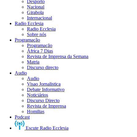
Desporto
Nacional
Girabola
Internacional
Radio Ecclesia
Radio Ecclesia
Sobre nós
Programação
Programação
África 7 Dias
Revista de Imprensa da Semana
Matria
Discurso directo
Audio
Audio
Visao Jornalistica
Debate Informativo
Noticiários
Discurso Directo
Revista de Imprensa
Homilias
Podcast
Escute Radio Ecclesia