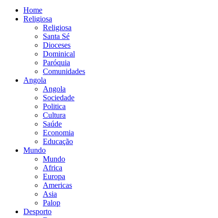
Home
Religiosa
Religiosa
Santa Sé
Dioceses
Dominical
Paróquia
Comunidades
Angola
Angola
Sociedade
Politica
Cultura
Saúde
Economia
Educação
Mundo
Mundo
Africa
Europa
Americas
Asia
Palop
Desporto