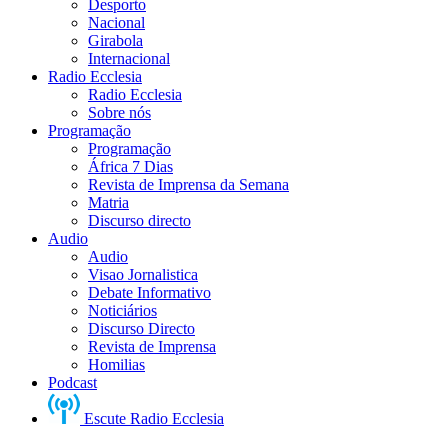
Desporto
Nacional
Girabola
Internacional
Radio Ecclesia
Radio Ecclesia
Sobre nós
Programação
Programação
África 7 Dias
Revista de Imprensa da Semana
Matria
Discurso directo
Audio
Audio
Visao Jornalistica
Debate Informativo
Noticiários
Discurso Directo
Revista de Imprensa
Homilias
Podcast
Escute Radio Ecclesia