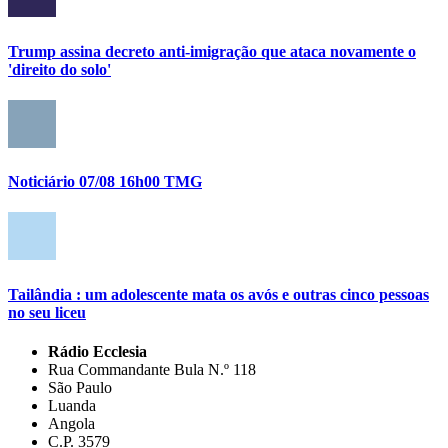
Trump assina decreto anti-imigração que ataca novamente o
'direito do solo'
Noticiário 07/08 16h00 TMG
Tailândia : um adolescente mata os avós e outras cinco pessoas
no seu liceu
Rádio Ecclesia
Rua Commandante Bula N.º 118
São Paulo
Luanda
Angola
C.P. 3579