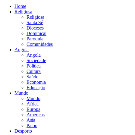
Home
Religiosa
Religiosa
Santa Sé
Dioceses
Dominical
Paróquia
Comunidades
Angola
Angola
Sociedade
Politica
Cultura
Saúde
Economia
Educação
Mundo
Mundo
Africa
Europa
Americas
Asia
Palop
Desporto