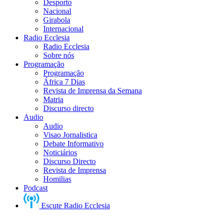
Desporto
Nacional
Girabola
Internacional
Radio Ecclesia
Radio Ecclesia
Sobre nós
Programação
Programação
África 7 Dias
Revista de Imprensa da Semana
Matria
Discurso directo
Audio
Audio
Visao Jornalistica
Debate Informativo
Noticiários
Discurso Directo
Revista de Imprensa
Homilias
Podcast
Escute Radio Ecclesia