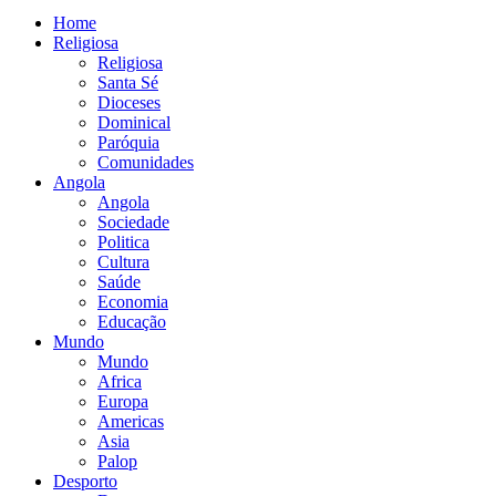
Home
Religiosa
Religiosa
Santa Sé
Dioceses
Dominical
Paróquia
Comunidades
Angola
Angola
Sociedade
Politica
Cultura
Saúde
Economia
Educação
Mundo
Mundo
Africa
Europa
Americas
Asia
Palop
Desporto