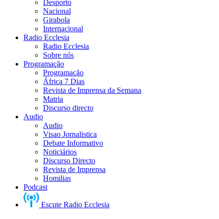
Desporto
Nacional
Girabola
Internacional
Radio Ecclesia
Radio Ecclesia
Sobre nós
Programação
Programação
África 7 Dias
Revista de Imprensa da Semana
Matria
Discurso directo
Audio
Audio
Visao Jornalistica
Debate Informativo
Noticiários
Discurso Directo
Revista de Imprensa
Homilias
Podcast
Escute Radio Ecclesia