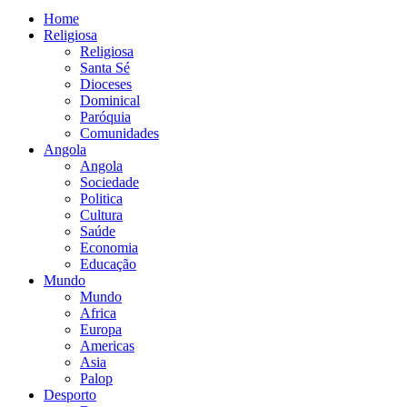
Home
Religiosa
Religiosa
Santa Sé
Dioceses
Dominical
Paróquia
Comunidades
Angola
Angola
Sociedade
Politica
Cultura
Saúde
Economia
Educação
Mundo
Mundo
Africa
Europa
Americas
Asia
Palop
Desporto