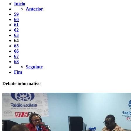
Início
Anterior
59
60
61
62
63
64
65
66
67
68
Seguinte
Fim
Debate informativo