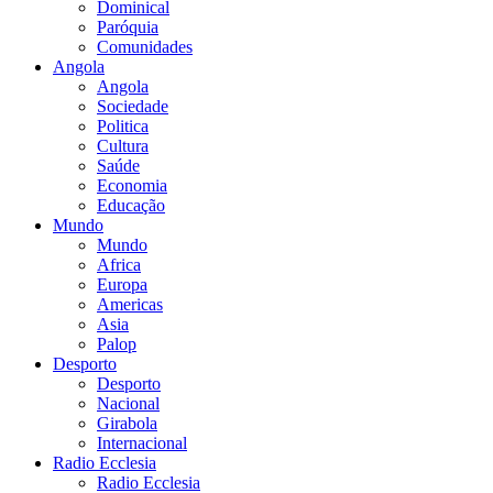
Dominical
Paróquia
Comunidades
Angola
Angola
Sociedade
Politica
Cultura
Saúde
Economia
Educação
Mundo
Mundo
Africa
Europa
Americas
Asia
Palop
Desporto
Desporto
Nacional
Girabola
Internacional
Radio Ecclesia
Radio Ecclesia