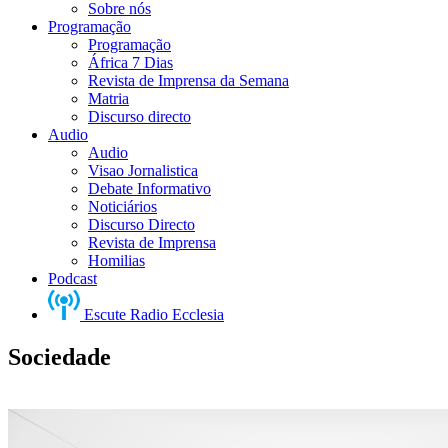
Sobre nós
Programação
Programação
África 7 Dias
Revista de Imprensa da Semana
Matria
Discurso directo
Audio
Audio
Visao Jornalistica
Debate Informativo
Noticiários
Discurso Directo
Revista de Imprensa
Homilias
Podcast
Escute Radio Ecclesia
Sociedade