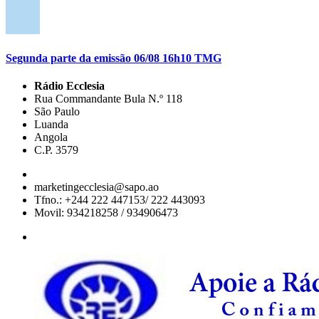
Segunda parte da emissão 06/08 16h10 TMG
Rádio Ecclesia
Rua Commandante Bula N.º 118
São Paulo
Luanda
Angola
C.P. 3579
marketingecclesia@sapo.ao
Tfno.: +244 222 447153/ 222 443093
Movil: 934218258 / 934906473