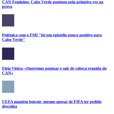
CAN Feminino: Cabo Verde pontuou pela primeira vez na
prova
Polémica com o FMI "foi um episódio pouco positivo para
Cabo Verde"
Eleia Vieira: «Queremos pontuar e sair de cabeça erguida do
CAN»
UEFA mantém boicote, mesmo apesar de FIFA ter pedido
desculpa