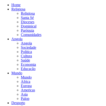
Home
Religiosa
Religiosa
Santa Sé
Dioceses
Dominical
Paróquia
Comunidades
Angola
Angola
Sociedade
Politica
Cultura
Saúde
Economia
Educação
Mundo
Mundo
Africa
Europa
Americas
Asia
Palop
Desporto