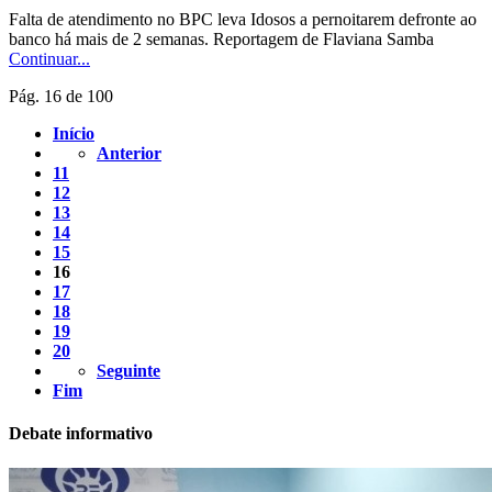
Falta de atendimento no BPC leva Idosos a pernoitarem defronte ao
banco há mais de 2 semanas. Reportagem de Flaviana Samba
Continuar...
Pág. 16 de 100
Início
Anterior
11
12
13
14
15
16
17
18
19
20
Seguinte
Fim
Debate informativo