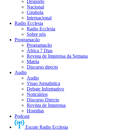
Desporto
Nacional
Girabola
Internacional
Radio Ecclesia
Radio Ecclesia
Sobre nós
Programação
Programação
África 7 Dias
Revista de Imprensa da Semana
Matria
Discurso directo
Audio
Audio
Visao Jornalistica
Debate Informativo
Noticiários
Discurso Directo
Revista de Imprensa
Homilias
Podcast
Escute Radio Ecclesia