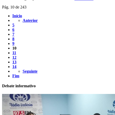
Pág. 10 de 243
Início
Anterior
5
6
7
8
9
10
11
12
13
14
Seguinte
Fim
Debate informativo