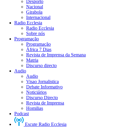
Desporto
Nacional
Girabola
Internacional
Radio Ecclesia
Radio Ecclesia
Sobre nós
Programação
Programação
África 7 Dias
Revista de Imprensa da Semana
Matria
Discurso directo
Audio
Audio
Visao Jornalistica
Debate Informativo
Noticiários
Discurso Directo
Revista de Imprensa
Homilias
Podcast
Escute Radio Ecclesia