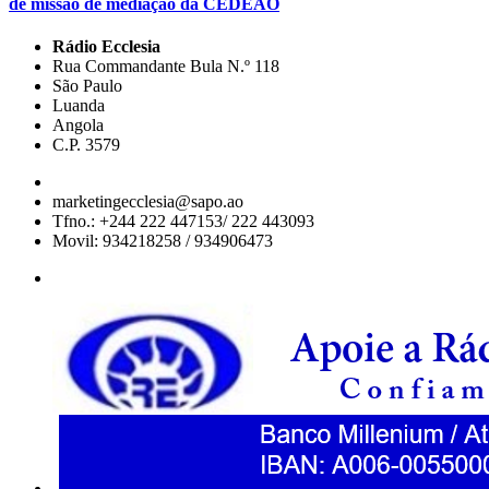
de missão de mediação da CEDEAO
Rádio Ecclesia
Rua Commandante Bula N.º 118
São Paulo
Luanda
Angola
C.P. 3579
marketingecclesia@sapo.ao
Tfno.: +244 222 447153/ 222 443093
Movil: 934218258 / 934906473