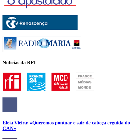
Notícias da RFI
Eleia Vieira: «Queremos pontuar e sair de cabeça erguida do
CAN»