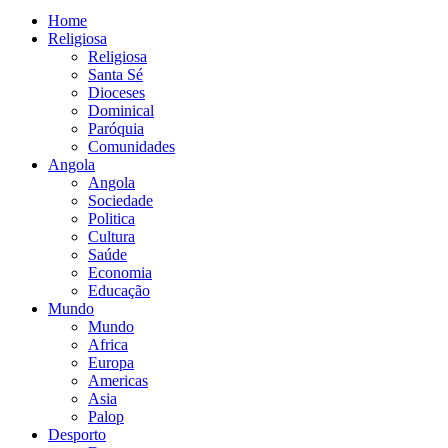
Home
Religiosa
Religiosa
Santa Sé
Dioceses
Dominical
Paróquia
Comunidades
Angola
Angola
Sociedade
Politica
Cultura
Saúde
Economia
Educação
Mundo
Mundo
Africa
Europa
Americas
Asia
Palop
Desporto