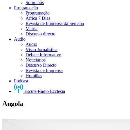
Sobre nós
Programação
Programação
África 7 Dias
Revista de Imprensa da Semana
Matria
Discurso directo
Audio
Audio
Visao Jornalistica
Debate Informativo
Noticiários
Discurso Directo
Revista de Imprensa
Homilias
Podcast
Escute Radio Ecclesia
Angola