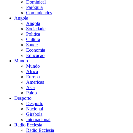
Dominical
Paróquia
Comunidades
Angola
Angola
Sociedade
Politica
Cultura
Saúde
Economia
Educação
Mundo
Mundo
Africa
Europa
Americas
Asia
Palop
Desporto
Desporto
Nacional
Girabola
Internacional
Radio Ecclesia
Radio Ecclesia