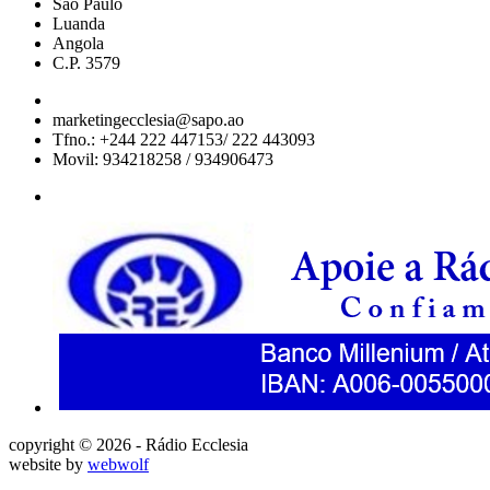
São Paulo
Luanda
Angola
C.P. 3579
marketingecclesia@sapo.ao
Tfno.: +244 222 447153/ 222 443093
Movil: 934218258 / 934906473
copyright © 2026 - Rádio Ecclesia
website by
webwolf