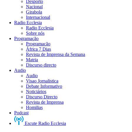
Desporto
Nacional
Girabola
Internacional
Radio Ecclesia
Radio Ecclesia
Sobre nós
Programação
Programação
África 7 Dias
Revista de Imprensa da Semana
Matria
Discurso directo
Audio
Audio
Visao Jornalistica
Debate Informativo
Noticiários
Discurso Directo
Revista de Imprensa
Homilias
Podcast
Escute Radio Ecclesia