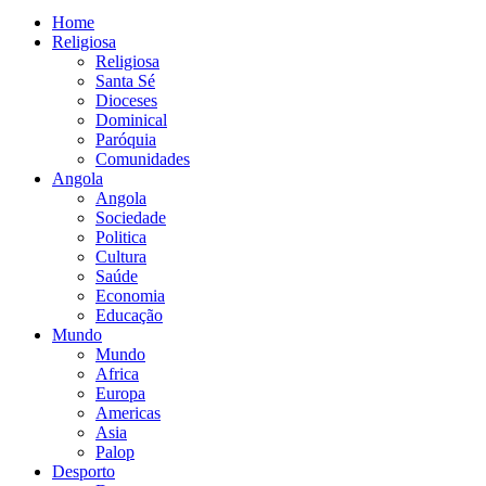
Home
Religiosa
Religiosa
Santa Sé
Dioceses
Dominical
Paróquia
Comunidades
Angola
Angola
Sociedade
Politica
Cultura
Saúde
Economia
Educação
Mundo
Mundo
Africa
Europa
Americas
Asia
Palop
Desporto