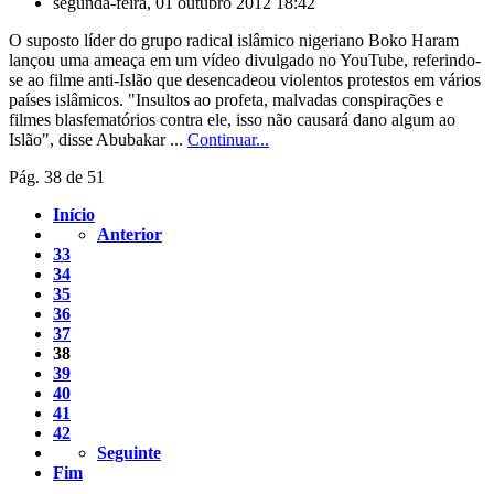
segunda-feira, 01 outubro 2012 18:42
O suposto líder do grupo radical islâmico nigeriano Boko Haram
lançou uma ameaça em um vídeo divulgado no YouTube, referindo-
se ao filme anti-Islão que desencadeou violentos protestos em vários
países islâmicos. "Insultos ao profeta, malvadas conspirações e
filmes blasfematórios contra ele, isso não causará dano algum ao
Islão", disse Abubakar ...
Continuar...
Pág. 38 de 51
Início
Anterior
33
34
35
36
37
38
39
40
41
42
Seguinte
Fim