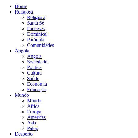
Home
Religiosa
Religiosa
Santa Sé
Dioceses
Dominical
Paróquia
Comunidades
Angola
Angola
Sociedade
Politica
Cultura
Saúde
Economia
Educação
Mundo
Mundo
Africa
Europa
Americas
Asia
Palop
Desporto