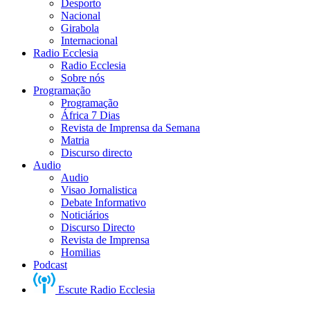
Desporto
Nacional
Girabola
Internacional
Radio Ecclesia
Radio Ecclesia
Sobre nós
Programação
Programação
África 7 Dias
Revista de Imprensa da Semana
Matria
Discurso directo
Audio
Audio
Visao Jornalistica
Debate Informativo
Noticiários
Discurso Directo
Revista de Imprensa
Homilias
Podcast
Escute Radio Ecclesia