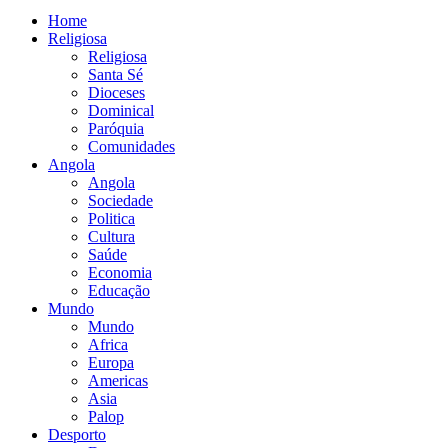
Home
Religiosa
Religiosa
Santa Sé
Dioceses
Dominical
Paróquia
Comunidades
Angola
Angola
Sociedade
Politica
Cultura
Saúde
Economia
Educação
Mundo
Mundo
Africa
Europa
Americas
Asia
Palop
Desporto