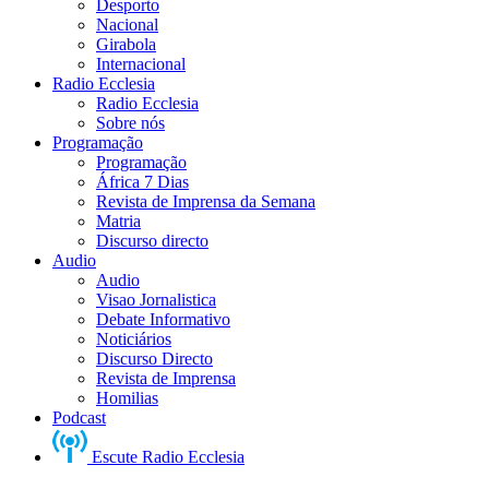
Desporto
Nacional
Girabola
Internacional
Radio Ecclesia
Radio Ecclesia
Sobre nós
Programação
Programação
África 7 Dias
Revista de Imprensa da Semana
Matria
Discurso directo
Audio
Audio
Visao Jornalistica
Debate Informativo
Noticiários
Discurso Directo
Revista de Imprensa
Homilias
Podcast
Escute Radio Ecclesia