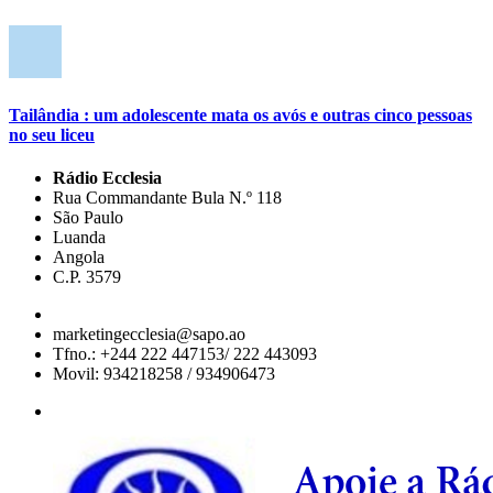
Tailândia : um adolescente mata os avós e outras cinco pessoas
no seu liceu
Rádio Ecclesia
Rua Commandante Bula N.º 118
São Paulo
Luanda
Angola
C.P. 3579
marketingecclesia@sapo.ao
Tfno.: +244 222 447153/ 222 443093
Movil: 934218258 / 934906473