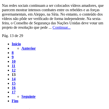
Nas redes sociais continuam a ser colocados vídeos amadores, que
parecem mostrar intensos combates entre os rebeldes e as forças
governamentais, em Aleppo, na Síria. No entanto, o conteúdo dos
vídeos não pôde ser verificado de forma independente. Na sexta-
feira, o Conselho de Segurança das Nações Unidas deve votar um
projeto de resolução que pede ...
Continuar...
Pág. 13 de 29
Início
Anterior
8
9
10
11
12
13
14
15
16
17
Seguinte
Fim