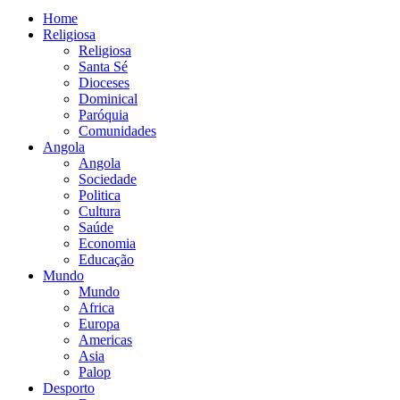
Home
Religiosa
Religiosa
Santa Sé
Dioceses
Dominical
Paróquia
Comunidades
Angola
Angola
Sociedade
Politica
Cultura
Saúde
Economia
Educação
Mundo
Mundo
Africa
Europa
Americas
Asia
Palop
Desporto