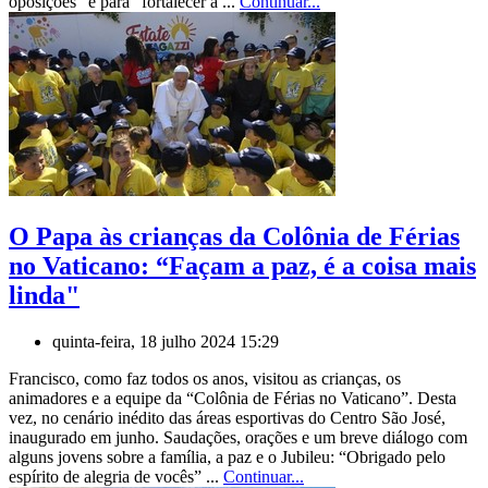
oposições” e para “fortalecer a ...
Continuar...
O Papa às crianças da Colônia de Férias
no Vaticano: “Façam a paz, é a coisa mais
linda"
quinta-feira, 18 julho 2024 15:29
Francisco, como faz todos os anos, visitou as crianças, os
animadores e a equipe da “Colônia de Férias no Vaticano”. Desta
vez, no cenário inédito das áreas esportivas do Centro São José,
inaugurado em junho. Saudações, orações e um breve diálogo com
alguns jovens sobre a família, a paz e o Jubileu: “Obrigado pelo
espírito de alegria de vocês” ...
Continuar...