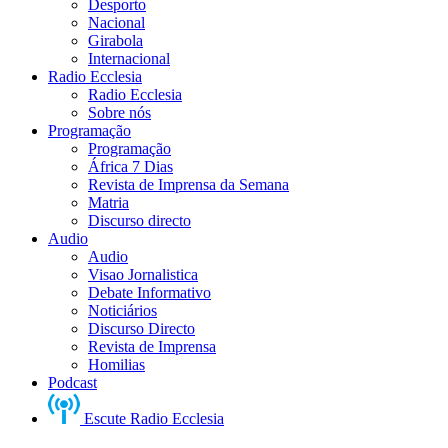
Desporto
Nacional
Girabola
Internacional
Radio Ecclesia
Radio Ecclesia
Sobre nós
Programação
Programação
África 7 Dias
Revista de Imprensa da Semana
Matria
Discurso directo
Audio
Audio
Visao Jornalistica
Debate Informativo
Noticiários
Discurso Directo
Revista de Imprensa
Homilias
Podcast
Escute Radio Ecclesia