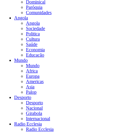
Dominical
Paróquia
Comunidades
Angola
Angola
Sociedade
Politica
Cultura
Saúde
Economia
Educação
Mundo
Mundo
Africa
Europa
Americas
Asia
Palop
Desporto
Desporto
Nacional
Girabola
Internacional
Radio Ecclesia
Radio Ecclesia