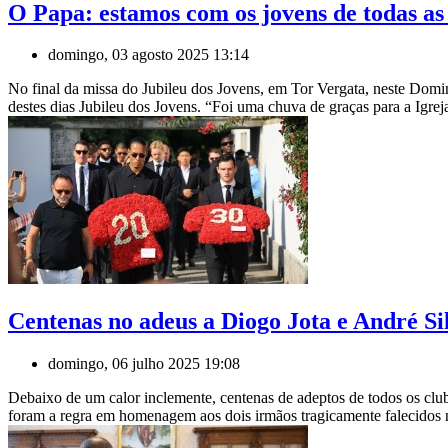
O Papa: estamos com os jovens de todas as
domingo, 03 agosto 2025 13:14
No final da missa do Jubileu dos Jovens, em Tor Vergata, neste Dom
destes dias Jubileu dos Jovens. “Foi uma chuva de graças para a Igreja
Centenas no adeus a Diogo Jota e André Si
domingo, 06 julho 2025 19:08
Debaixo de um calor inclemente, centenas de adeptos de todos os clu
foram a regra em homenagem aos dois irmãos tragicamente falecidos na