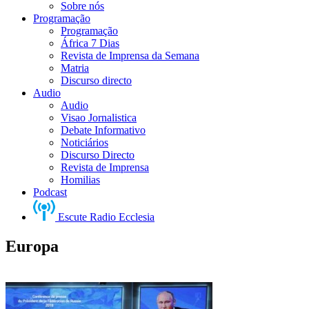
Sobre nós
Programação
Programação
África 7 Dias
Revista de Imprensa da Semana
Matria
Discurso directo
Audio
Audio
Visao Jornalistica
Debate Informativo
Noticiários
Discurso Directo
Revista de Imprensa
Homilias
Podcast
Escute Radio Ecclesia
Europa