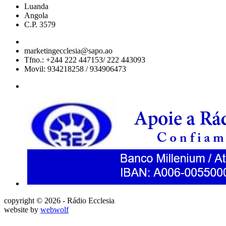
Luanda
Angola
C.P. 3579
marketingecclesia@sapo.ao
Tfno.: +244 222 447153/ 222 443093
Movil: 934218258 / 934906473
copyright © 2026 - Rádio Ecclesia
website by
webwolf