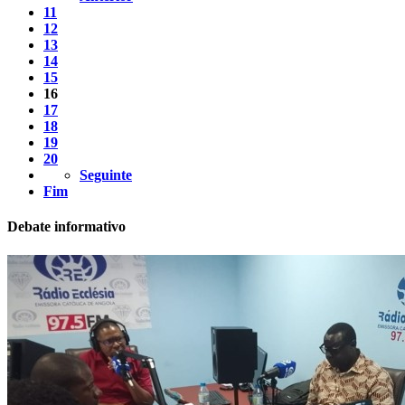
11
12
13
14
15
16
17
18
19
20
Seguinte
Fim
Debate informativo