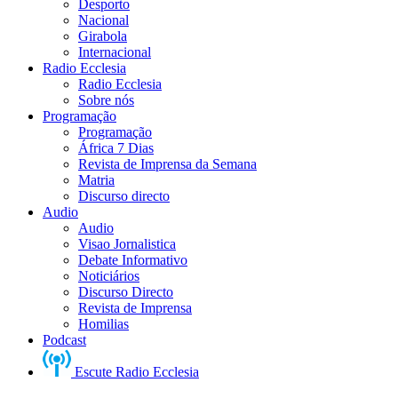
Desporto
Nacional
Girabola
Internacional
Radio Ecclesia
Radio Ecclesia
Sobre nós
Programação
Programação
África 7 Dias
Revista de Imprensa da Semana
Matria
Discurso directo
Audio
Audio
Visao Jornalistica
Debate Informativo
Noticiários
Discurso Directo
Revista de Imprensa
Homilias
Podcast
Escute Radio Ecclesia