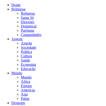
Home
Religiosa
Religiosa
Santa Sé
Dioceses
Dominical
Paróquia
Comunidades
Angola
Angola
Sociedade
Politica
Cultura
Saúde
Economia
Educação
Mundo
Mundo
Africa
Europa
Americas
Asia
Palop
Desporto