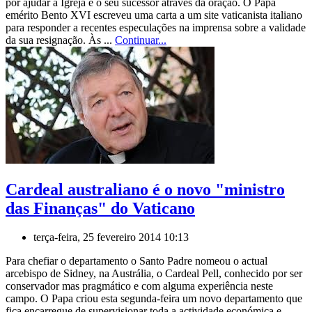
por ajudar a Igreja e o seu sucessor através da oração. O Papa
emérito Bento XVI escreveu uma carta a um site vaticanista italiano
para responder a recentes especulações na imprensa sobre a validade
da sua resignação. Às ...
Continuar...
Cardeal australiano é o novo "ministro
das Finanças" do Vaticano
terça-feira, 25 fevereiro 2014 10:13
Para chefiar o departamento o Santo Padre nomeou o actual
arcebispo de Sidney, na Austrália, o Cardeal Pell, conhecido por ser
conservador mas pragmático e com alguma experiência neste
campo. O Papa criou esta segunda-feira um novo departamento que
fica encarregue de supervisionar toda a actividade económica e