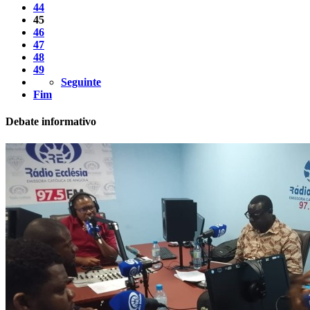
44
45
46
47
48
49
Seguinte
Fim
Debate informativo