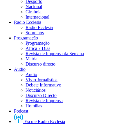
Desporto
Nacional
Girabola
Internacional
Radio Ecclesia
Radio Ecclesia
Sobre nós
Programação
Programação
África 7 Dias
Revista de Imprensa da Semana
Matria
Discurso directo
Audio
Audio
Visao Jornalistica
Debate Informativo
Noticiários
Discurso Directo
Revista de Imprensa
Homilias
Podcast
Escute Radio Ecclesia