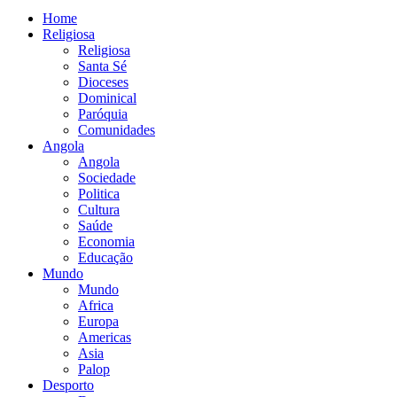
Home
Religiosa
Religiosa
Santa Sé
Dioceses
Dominical
Paróquia
Comunidades
Angola
Angola
Sociedade
Politica
Cultura
Saúde
Economia
Educação
Mundo
Mundo
Africa
Europa
Americas
Asia
Palop
Desporto