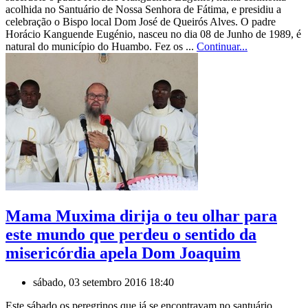
acolhida no Santuário de Nossa Senhora de Fátima, e presidiu a
celebração o Bispo local Dom José de Queirós Alves. O padre
Horácio Kanguende Eugénio, nasceu no dia 08 de Junho de 1989, é
natural do município do Huambo. Fez os ...
Continuar...
Mama Muxima dirija o teu olhar para
este mundo que perdeu o sentido da
misericórdia apela Dom Joaquim
sábado, 03 setembro 2016 18:40
Este sábado os peregrinos que já se encontravam no santuário,