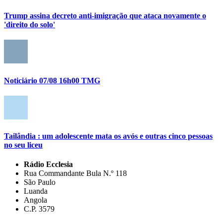
Trump assina decreto anti-imigração que ataca novamente o
'direito do solo'
Noticiário 07/08 16h00 TMG
Tailândia : um adolescente mata os avós e outras cinco pessoas
no seu liceu
Rádio Ecclesia
Rua Commandante Bula N.º 118
São Paulo
Luanda
Angola
C.P. 3579