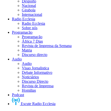
Desporto
Nacional
Girabola
Internacional
Radio Ecclesia
Radio Ecclesia
Sobre nós
Programação
Programação
África 7 Dias
Revista de Imprensa da Semana
Matria
Discurso directo
Audio
Audio
Visao Jornalistica
Debate Informativo
Noticiários
Discurso Directo
Revista de Imprensa
Homilias
Podcast
Escute Radio Ecclesia