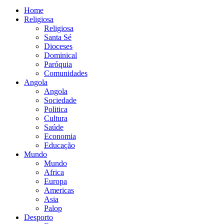
Home
Religiosa
Religiosa
Santa Sé
Dioceses
Dominical
Paróquia
Comunidades
Angola
Angola
Sociedade
Politica
Cultura
Saúde
Economia
Educação
Mundo
Mundo
Africa
Europa
Americas
Asia
Palop
Desporto