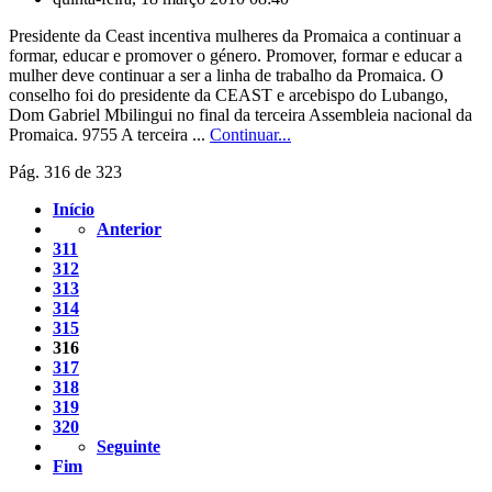
Presidente da Ceast incentiva mulheres da Promaica a continuar a
formar, educar e promover o género. Promover, formar e educar a
mulher deve continuar a ser a linha de trabalho da Promaica. O
conselho foi do presidente da CEAST e arcebispo do Lubango,
Dom Gabriel Mbilingui no final da terceira Assembleia nacional da
Promaica. 9755 A terceira ...
Continuar...
Pág. 316 de 323
Início
Anterior
311
312
313
314
315
316
317
318
319
320
Seguinte
Fim