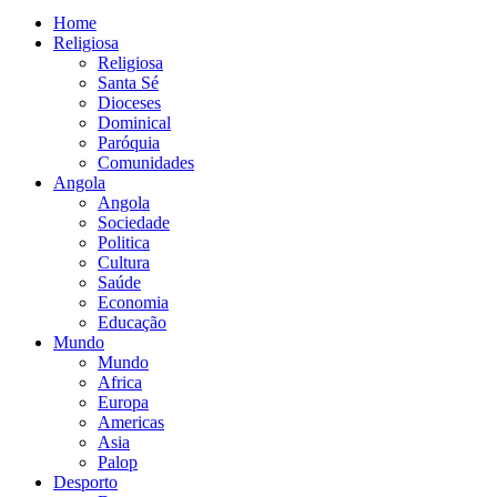
Home
Religiosa
Religiosa
Santa Sé
Dioceses
Dominical
Paróquia
Comunidades
Angola
Angola
Sociedade
Politica
Cultura
Saúde
Economia
Educação
Mundo
Mundo
Africa
Europa
Americas
Asia
Palop
Desporto