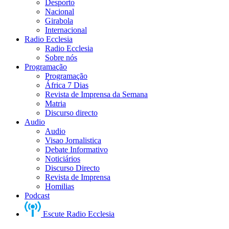
Desporto
Nacional
Girabola
Internacional
Radio Ecclesia
Radio Ecclesia
Sobre nós
Programação
Programação
África 7 Dias
Revista de Imprensa da Semana
Matria
Discurso directo
Audio
Audio
Visao Jornalistica
Debate Informativo
Noticiários
Discurso Directo
Revista de Imprensa
Homilias
Podcast
Escute Radio Ecclesia