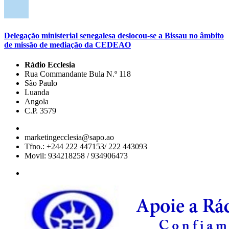
Delegação ministerial senegalesa deslocou-se a Bissau no âmbito
de missão de mediação da CEDEAO
Rádio Ecclesia
Rua Commandante Bula N.º 118
São Paulo
Luanda
Angola
C.P. 3579
marketingecclesia@sapo.ao
Tfno.: +244 222 447153/ 222 443093
Movil: 934218258 / 934906473