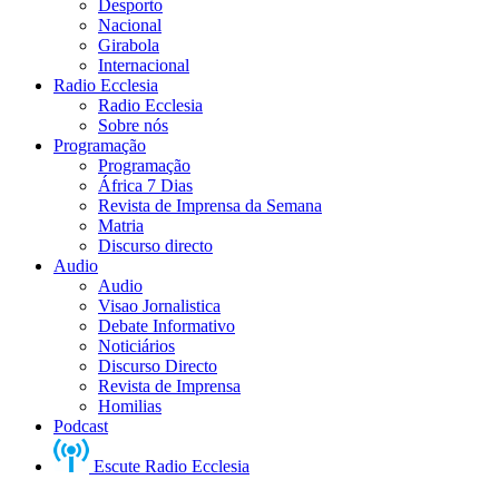
Desporto
Nacional
Girabola
Internacional
Radio Ecclesia
Radio Ecclesia
Sobre nós
Programação
Programação
África 7 Dias
Revista de Imprensa da Semana
Matria
Discurso directo
Audio
Audio
Visao Jornalistica
Debate Informativo
Noticiários
Discurso Directo
Revista de Imprensa
Homilias
Podcast
Escute Radio Ecclesia