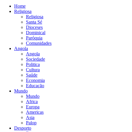
Home
Religiosa
Religiosa
Santa Sé
Dioceses
Dominical
Paróquia
Comunidades
Angola
Angola
Sociedade
Politica
Cultura
Saúde
Economia
Educação
Mundo
Mundo
Africa
Europa
Americas
Asia
Palop
Desporto