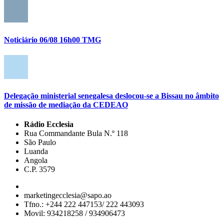
Noticiário 06/08 16h00 TMG
Delegação ministerial senegalesa deslocou-se a Bissau no âmbito
de missão de mediação da CEDEAO
Rádio Ecclesia
Rua Commandante Bula N.º 118
São Paulo
Luanda
Angola
C.P. 3579
marketingecclesia@sapo.ao
Tfno.: +244 222 447153/ 222 443093
Movil: 934218258 / 934906473