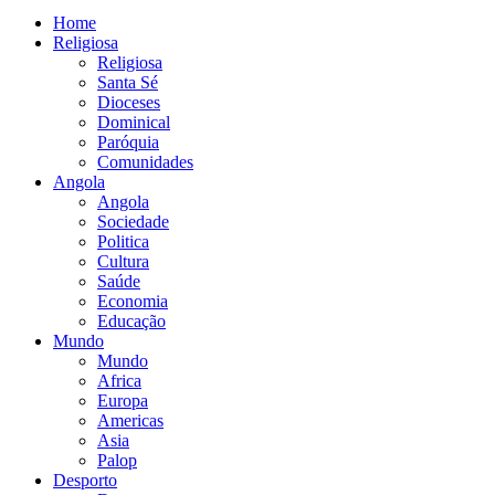
Home
Religiosa
Religiosa
Santa Sé
Dioceses
Dominical
Paróquia
Comunidades
Angola
Angola
Sociedade
Politica
Cultura
Saúde
Economia
Educação
Mundo
Mundo
Africa
Europa
Americas
Asia
Palop
Desporto