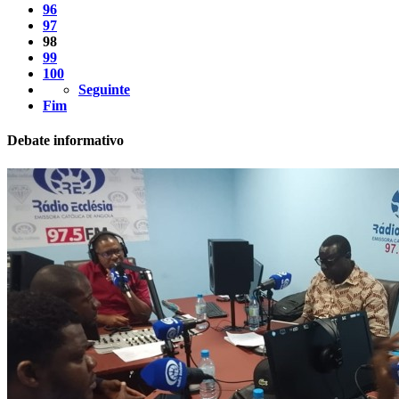
96
97
98
99
100
Seguinte
Fim
Debate informativo