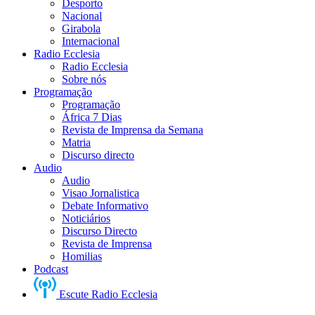
Desporto
Nacional
Girabola
Internacional
Radio Ecclesia
Radio Ecclesia
Sobre nós
Programação
Programação
África 7 Dias
Revista de Imprensa da Semana
Matria
Discurso directo
Audio
Audio
Visao Jornalistica
Debate Informativo
Noticiários
Discurso Directo
Revista de Imprensa
Homilias
Podcast
Escute Radio Ecclesia