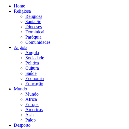
Home
Religiosa
Religiosa
Santa Sé
Dioceses
Dominical
Paróquia
Comunidades
Angola
Angola
Sociedade
Politica
Cultura
Saúde
Economia
Educação
Mundo
Mundo
Africa
Europa
Americas
Asia
Palop
Desporto