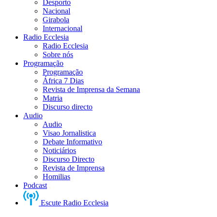
Desporto
Nacional
Girabola
Internacional
Radio Ecclesia
Radio Ecclesia
Sobre nós
Programação
Programação
África 7 Dias
Revista de Imprensa da Semana
Matria
Discurso directo
Audio
Audio
Visao Jornalistica
Debate Informativo
Noticiários
Discurso Directo
Revista de Imprensa
Homilias
Podcast
Escute Radio Ecclesia