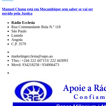
Manuel Chang está em Moçambique sem saber se vai ser
ouvido pela Justiça
Rádio Ecclesia
Rua Commandante Bula N.º 118
São Paulo
Luanda
Angola
C.P. 3579
marketingecclesia@sapo.ao
Tfno.: +244 222 447153/ 222 443093
Movil: 934218258 / 934906473