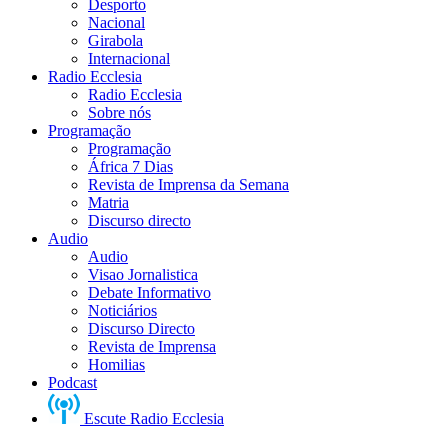
Desporto
Nacional
Girabola
Internacional
Radio Ecclesia
Radio Ecclesia
Sobre nós
Programação
Programação
África 7 Dias
Revista de Imprensa da Semana
Matria
Discurso directo
Audio
Audio
Visao Jornalistica
Debate Informativo
Noticiários
Discurso Directo
Revista de Imprensa
Homilias
Podcast
Escute Radio Ecclesia