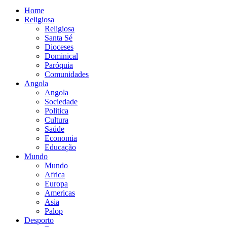
Home
Religiosa
Religiosa
Santa Sé
Dioceses
Dominical
Paróquia
Comunidades
Angola
Angola
Sociedade
Politica
Cultura
Saúde
Economia
Educação
Mundo
Mundo
Africa
Europa
Americas
Asia
Palop
Desporto