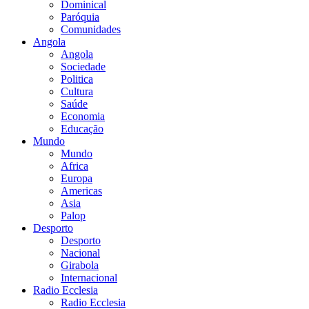
Dominical
Paróquia
Comunidades
Angola
Angola
Sociedade
Politica
Cultura
Saúde
Economia
Educação
Mundo
Mundo
Africa
Europa
Americas
Asia
Palop
Desporto
Desporto
Nacional
Girabola
Internacional
Radio Ecclesia
Radio Ecclesia