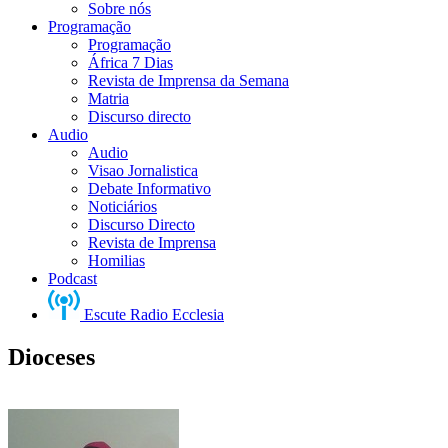
Sobre nós
Programação
Programação
África 7 Dias
Revista de Imprensa da Semana
Matria
Discurso directo
Audio
Audio
Visao Jornalistica
Debate Informativo
Noticiários
Discurso Directo
Revista de Imprensa
Homilias
Podcast
Escute Radio Ecclesia
Dioceses