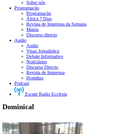
Sobre nós
Programação
Programação
África 7 Dias
Revista de Imprensa da Semana
Matria
Discurso directo
Audio
Audio
Visao Jornalistica
Debate Informativo
Noticiários
Discurso Directo
Revista de Imprensa
Homilias
Podcast
Escute Radio Ecclesia
Dominical