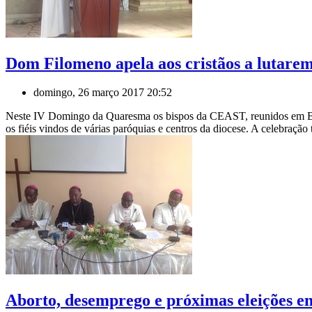
Dom Filomeno apela aos cristãos a lutarem
domingo, 26 março 2017 20:52
Neste IV Domingo da Quaresma os bispos da CEAST, reunidos em Beng
os fiéis vindos de várias paróquias e centros da diocese. A celebra
Aborto, desemprego e próximas eleições en