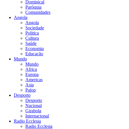
Dominical
Paróquia
Comunidades
Angola
Angola
Sociedade
Politica
Cultura
Saúde
Economia
Educação
Mundo
Mundo
Africa
Europa
Americas
Asia
Palop
Desporto
Desporto
Nacional
Girabola
Internacional
Radio Ecclesia
Radio Ecclesia