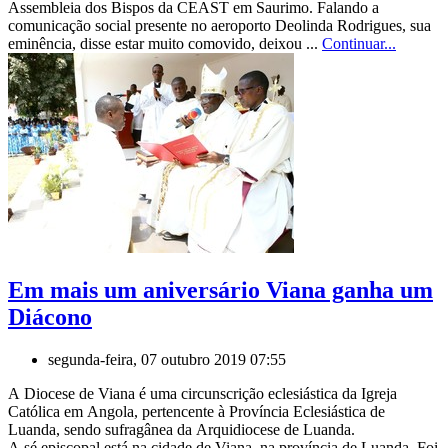
Assembleia dos Bispos da CEAST em Saurimo. Falando a
comunicação social presente no aeroporto Deolinda Rodrigues, sua
eminência, disse estar muito comovido, deixou ...
Continuar...
Em mais um aniversário Viana ganha um
Diácono
segunda-feira, 07 outubro 2019 07:55
A Diocese de Viana é uma circunscrição eclesiástica da Igreja
Católica em Angola, pertencente à Província Eclesiástica de
Luanda, sendo sufragânea da Arquidiocese de Luanda.
A sé episcopal está na cidade de Viana, na província de Luanda. Foi