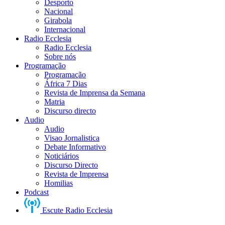
Desporto
Nacional
Girabola
Internacional
Radio Ecclesia
Radio Ecclesia
Sobre nós
Programação
Programação
África 7 Dias
Revista de Imprensa da Semana
Matria
Discurso directo
Audio
Audio
Visao Jornalistica
Debate Informativo
Noticiários
Discurso Directo
Revista de Imprensa
Homilias
Podcast
Escute Radio Ecclesia