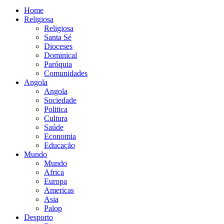
Home
Religiosa
Religiosa
Santa Sé
Dioceses
Dominical
Paróquia
Comunidades
Angola
Angola
Sociedade
Politica
Cultura
Saúde
Economia
Educação
Mundo
Mundo
Africa
Europa
Americas
Asia
Palop
Desporto