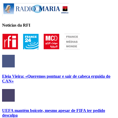
Notícias da RFI
Eleia Vieira: «Queremos pontuar e sair de cabeça erguida do
CAN»
UEFA mantém boicote, mesmo apesar de FIFA ter pedido
desculpa