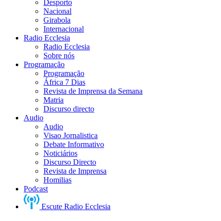
Desporto
Nacional
Girabola
Internacional
Radio Ecclesia
Radio Ecclesia
Sobre nós
Programação
Programação
África 7 Dias
Revista de Imprensa da Semana
Matria
Discurso directo
Audio
Audio
Visao Jornalistica
Debate Informativo
Noticiários
Discurso Directo
Revista de Imprensa
Homilias
Podcast
Escute Radio Ecclesia