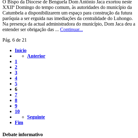
O Bispo da Diocese de Benguela Dom António Jaca exortou neste
XXIIº Domingo do tempo comum, às autoridades do município da
Catumbela a disponibilizarem um espaço para construção da futura
paróquia a ser erguida nas imediações da centralidade do Luhongo.
Na presença da actual administradora do município, Dom Jaca deu a
entender ser obrigação das ...
Continuar...
Pág. 6 de 21
Início
Anterior
1
2
3
4
5
6
7
8
9
10
Seguinte
Fim
Debate informativo