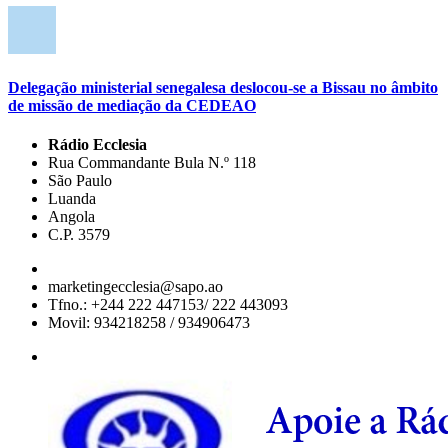
Delegação ministerial senegalesa deslocou-se a Bissau no âmbito
de missão de mediação da CEDEAO
Rádio Ecclesia
Rua Commandante Bula N.º 118
São Paulo
Luanda
Angola
C.P. 3579
marketingecclesia@sapo.ao
Tfno.: +244 222 447153/ 222 443093
Movil: 934218258 / 934906473