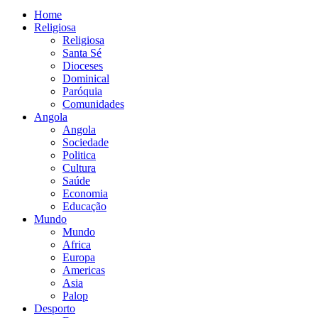
Home
Religiosa
Religiosa
Santa Sé
Dioceses
Dominical
Paróquia
Comunidades
Angola
Angola
Sociedade
Politica
Cultura
Saúde
Economia
Educação
Mundo
Mundo
Africa
Europa
Americas
Asia
Palop
Desporto