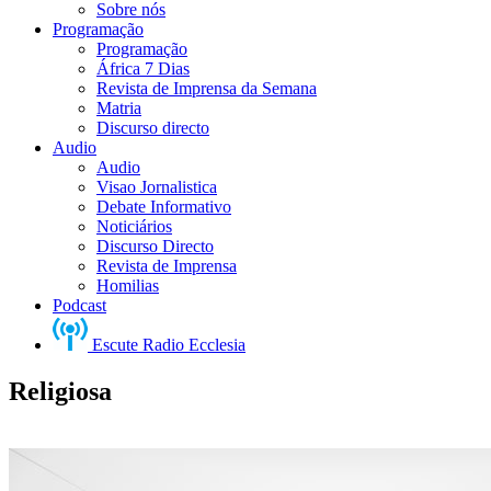
Sobre nós
Programação
Programação
África 7 Dias
Revista de Imprensa da Semana
Matria
Discurso directo
Audio
Audio
Visao Jornalistica
Debate Informativo
Noticiários
Discurso Directo
Revista de Imprensa
Homilias
Podcast
Escute Radio Ecclesia
Religiosa