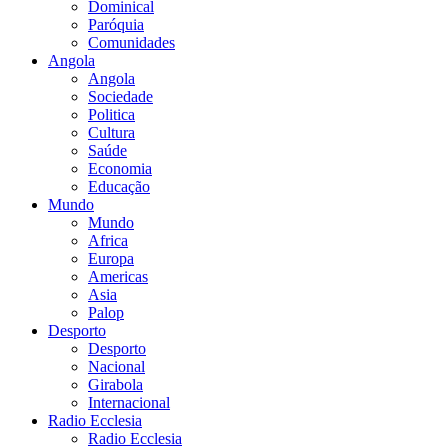
Dominical
Paróquia
Comunidades
Angola
Angola
Sociedade
Politica
Cultura
Saúde
Economia
Educação
Mundo
Mundo
Africa
Europa
Americas
Asia
Palop
Desporto
Desporto
Nacional
Girabola
Internacional
Radio Ecclesia
Radio Ecclesia