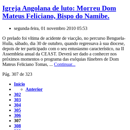
Igreja Angolana de luto: Morreu Dom
Mateus Feliciano, Bispo do Namibe.
segunda-feira, 01 novembro 2010 05:53
O prelado foi vítima de acidente de viacção, no percurso Benguela-
Huíla, sábado, dia 30 de outubro, quando regressava à sua diocese,
depois de ter participado com o seu entusiasmo característico, na II
Assembleia anual da CEAST. Deverá ser dado a conhecer nos
próximos momentos o programa das exéquias fúnebres de Dom
Mateus Feliciano Tomas, ...
Continuar...
Pág. 307 de 323
Início
Anterior
302
303
304
305
306
307
308