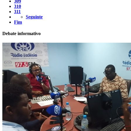
309
310
311
Seguinte
Fim
Debate informativo