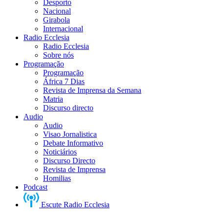
Desporto
Nacional
Girabola
Internacional
Radio Ecclesia
Radio Ecclesia
Sobre nós
Programação
Programação
África 7 Dias
Revista de Imprensa da Semana
Matria
Discurso directo
Audio
Audio
Visao Jornalistica
Debate Informativo
Noticiários
Discurso Directo
Revista de Imprensa
Homilias
Podcast
Escute Radio Ecclesia