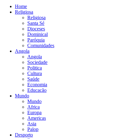
Home
Religiosa
Religiosa
Santa Sé
Dioceses
Dominical
Paróquia
Comunidades
Angola
Angola
Sociedade
Politica
Cultura
Saúde
Economia
Educação
Mundo
Mundo
Africa
Europa
Americas
Asia
Palop
Desporto