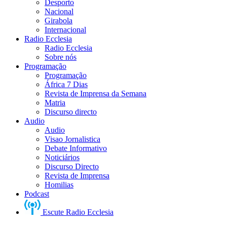
Desporto
Nacional
Girabola
Internacional
Radio Ecclesia
Radio Ecclesia
Sobre nós
Programação
Programação
África 7 Dias
Revista de Imprensa da Semana
Matria
Discurso directo
Audio
Audio
Visao Jornalistica
Debate Informativo
Noticiários
Discurso Directo
Revista de Imprensa
Homilias
Podcast
Escute Radio Ecclesia