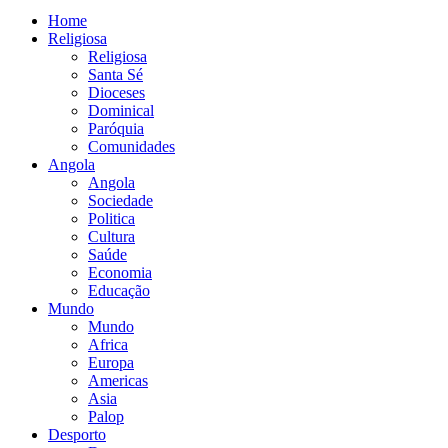
Home
Religiosa
Religiosa
Santa Sé
Dioceses
Dominical
Paróquia
Comunidades
Angola
Angola
Sociedade
Politica
Cultura
Saúde
Economia
Educação
Mundo
Mundo
Africa
Europa
Americas
Asia
Palop
Desporto