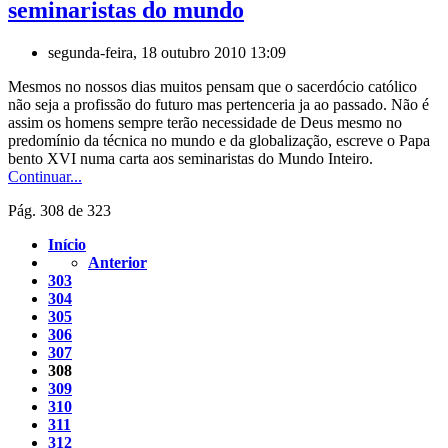
seminaristas do mundo
segunda-feira, 18 outubro 2010 13:09
Mesmos no nossos dias muitos pensam que o sacerdócio católico
não seja a profissão do futuro mas pertenceria ja ao passado. Não é
assim os homens sempre terão necessidade de Deus mesmo no
predomínio da técnica no mundo e da globalização, escreve o Papa
bento XVI numa carta aos seminaristas do Mundo Inteiro.
Continuar...
Pág. 308 de 323
Início
Anterior
303
304
305
306
307
308
309
310
311
312