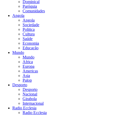
Dominical
Paróquia
Comunidades
Angola
Angola
Sociedade
Politica
Cultura
Saúde
Economia
Educação
Mundo
Mundo
Africa
Europa
Americas
Asia
Palop
Desporto
Desporto
Nacional
Girabola
Internacional
Radio Ecclesia
Radio Ecclesia