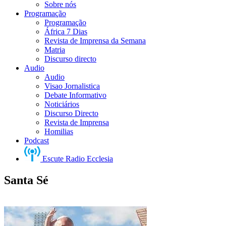
Sobre nós
Programação
Programação
África 7 Dias
Revista de Imprensa da Semana
Matria
Discurso directo
Audio
Audio
Visao Jornalistica
Debate Informativo
Noticiários
Discurso Directo
Revista de Imprensa
Homilias
Podcast
Escute Radio Ecclesia
Santa Sé