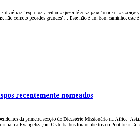
o-suficiência” espiritual, pedindo que a fé sirva para “mudar” o coraçã
oas, não cometo pecados grandes’… Este não é um bom caminho, este é
ispos recentemente nomeados
pendentes da primeira secção do Dicastério Missionário na África, Ásia
io para a Evangelização. Os trabalhos foram abertos no Pontifício Colé