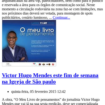
arquibancadas na área vip, patrocinadores, bem como para o público
e reservada a área para os órgãos de comunicação social. Neste
momento a circulação rodoviária na zona faz-se com limitações, mas
nos próximos dias deverá ser vetada, para montagem de spots
publicitários, cenário luminoso, ...
Continuar...
Victor Hugo Mendes este fim de semana
na Igreja de São paulo
quinta-feira, 05 fevereiro 2015 12:42
A obra, “O Meu Livro de pensamentos” do jornalista Victor Hugo
Mendes que vai já na sua sexta reedição, deve ser comercializada