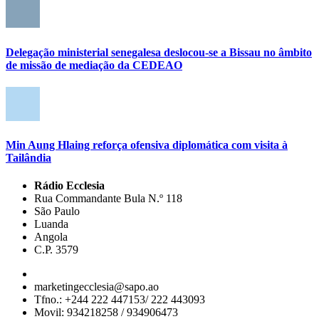
Delegação ministerial senegalesa deslocou-se a Bissau no âmbito
de missão de mediação da CEDEAO
Min Aung Hlaing reforça ofensiva diplomática com visita à
Tailândia
Rádio Ecclesia
Rua Commandante Bula N.º 118
São Paulo
Luanda
Angola
C.P. 3579
marketingecclesia@sapo.ao
Tfno.: +244 222 447153/ 222 443093
Movil: 934218258 / 934906473