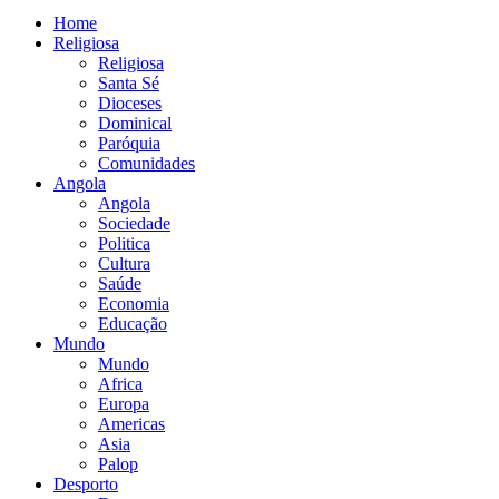
Home
Religiosa
Religiosa
Santa Sé
Dioceses
Dominical
Paróquia
Comunidades
Angola
Angola
Sociedade
Politica
Cultura
Saúde
Economia
Educação
Mundo
Mundo
Africa
Europa
Americas
Asia
Palop
Desporto