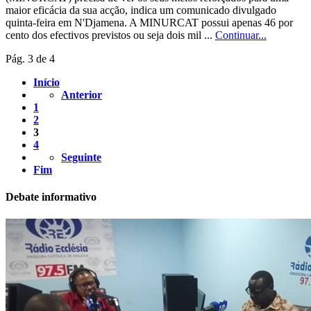
maior eficácia da sua acção, indica um comunicado divulgado
quinta-feira em N'Djamena. A MINURCAT possui apenas 46 por
cento dos efectivos previstos ou seja dois mil ...
Continuar...
Pág. 3 de 4
Início
Anterior
1
2
3
4
Seguinte
Fim
Debate informativo