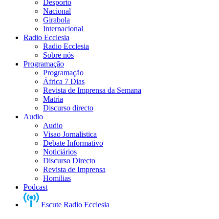
Desporto
Nacional
Girabola
Internacional
Radio Ecclesia
Radio Ecclesia
Sobre nós
Programação
Programação
África 7 Dias
Revista de Imprensa da Semana
Matria
Discurso directo
Audio
Audio
Visao Jornalistica
Debate Informativo
Noticiários
Discurso Directo
Revista de Imprensa
Homilias
Podcast
Escute Radio Ecclesia