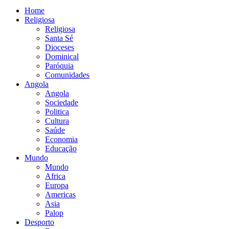
Home
Religiosa
Religiosa
Santa Sé
Dioceses
Dominical
Paróquia
Comunidades
Angola
Angola
Sociedade
Politica
Cultura
Saúde
Economia
Educação
Mundo
Mundo
Africa
Europa
Americas
Asia
Palop
Desporto