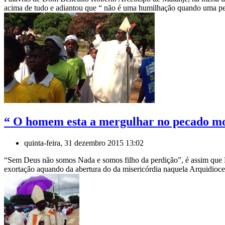
acima de tudo e adiantou que “ não é uma humilhação quando uma pes
“ O homem esta a mergulhar no pecado mo
quinta-feira, 31 dezembro 2015 13:02
“Sem Deus não somos Nada e somos filho da perdição”, é assim que 
exortação aquando da abertura do da misericórdia naquela Arquidioces