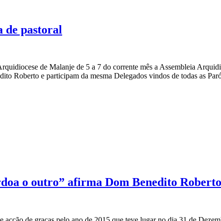
 de pastoral
rquidiocese de Malanje de 5 a 7 do corrente mês a Assembleia Arquidio
ito Roberto e participam da mesma Delegados vindos de todas as Paró
doa o outro” afirma Dom Benedito Robert
 acção de graças pelo ano de 2015 que teve lugar no dia 31 de Dezemb