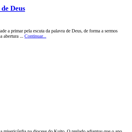
 de Deus
de a primar pela escuta da palavra de Deus, de forma a sermos
a abertura ...
Continuar...
a misericórdia na diocese do Kuito. O prelado adiantou que o ano