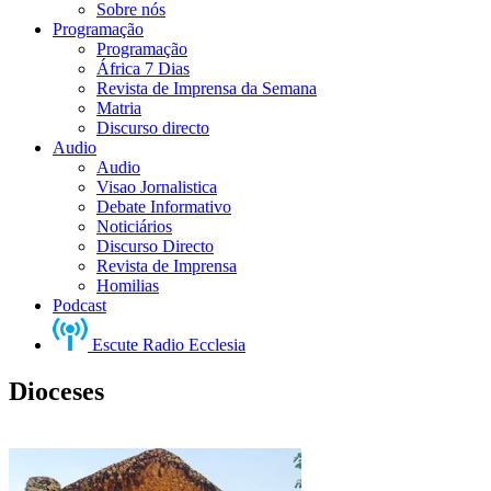
Sobre nós
Programação
Programação
África 7 Dias
Revista de Imprensa da Semana
Matria
Discurso directo
Audio
Audio
Visao Jornalistica
Debate Informativo
Noticiários
Discurso Directo
Revista de Imprensa
Homilias
Podcast
Escute Radio Ecclesia
Dioceses