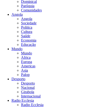
Dominical
Paróquia
Comunidades
Angola
Angola
Sociedade
Politica
Cultura
Saúde
Economia
Educação
Mundo
Mundo
Africa
Europa
Americas
Asia
Palop
Desporto
Desporto
Nacional
Girabola
Internacional
Radio Ecclesia
Radio Ecclesia