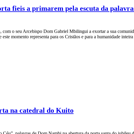
ta fieis a primarem pela escuta da palavra
, com o seu Arcebispo Dom Gabriel Mbilingui a exortar a sua comunida
e este momento representa para os Cristãos e para a humanidade inteira 
rta na catedral do Kuito
do Céu”, palavras de Dom Nambi na abertura da porta santa do jubileu d