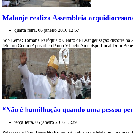
Malanje realiza Assembleia arquidiocesana
quarta-feira, 06 janeiro 2016 12:57
Sob Lema: Tornar a Paróquia o Centro de Evangelização decorré na A
feira no Centro Apostólico Paulo VI pelo Arcebispo Local Dom Bened
“Não é humilhação quando uma pessoa per
terça-feira, 05 janeiro 2016 13:29
Palavras de Dom Benedito Roberto Arcebispo de Malanje, na missa de