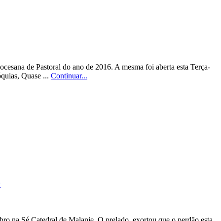
cesana de Pastoral do ano de 2016. A mesma foi aberta esta Terça-
quias, Quase ...
Continuar...
o
ro na Sé Catedral de Malanje. O prelado, exortou que o perdão esta