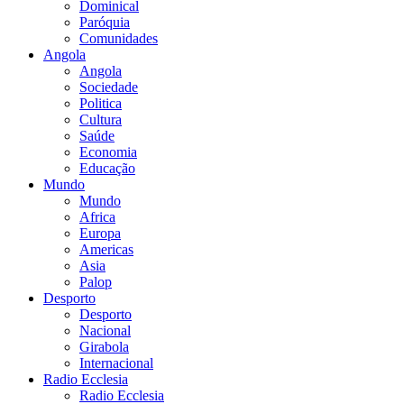
Dominical
Paróquia
Comunidades
Angola
Angola
Sociedade
Politica
Cultura
Saúde
Economia
Educação
Mundo
Mundo
Africa
Europa
Americas
Asia
Palop
Desporto
Desporto
Nacional
Girabola
Internacional
Radio Ecclesia
Radio Ecclesia